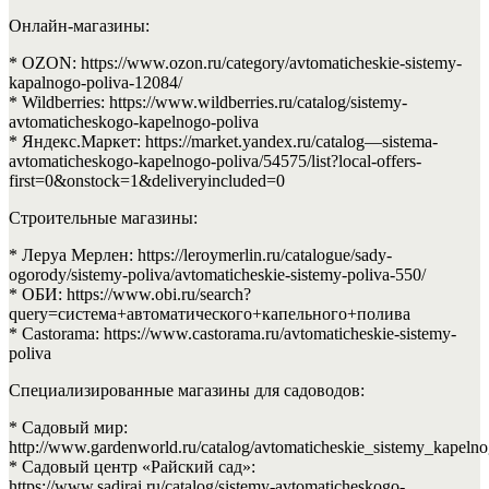
Онлайн-магазины:
* OZON: https://www.ozon.ru/category/avtomaticheskie-sistemy-
kapalnogo-poliva-12084/
* Wildberries: https://www.wildberries.ru/catalog/sistemy-
avtomaticheskogo-kapelnogo-poliva
* Яндекс.Маркет: https://market.yandex.ru/catalog—sistema-
avtomaticheskogo-kapelnogo-poliva/54575/list?local-offers-
first=0&onstock=1&deliveryincluded=0
Строительные магазины:
* Леруа Мерлен: https://leroymerlin.ru/catalogue/sady-
ogorody/sistemy-poliva/avtomaticheskie-sistemy-poliva-550/
* ОБИ: https://www.obi.ru/search?
query=система+автоматического+капельного+полива
* Castorama: https://www.castorama.ru/avtomaticheskie-sistemy-
poliva
Специализированные магазины для садоводов:
* Садовый мир:
http://www.gardenworld.ru/catalog/avtomaticheskie_sistemy_kapelno
* Садовый центр «Райский сад»:
https://www.sadirai.ru/catalog/sistemy-avtomaticheskogo-