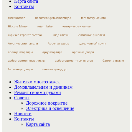
Карта сайта
Контакты
click function
document getElementById
font-family Ubuntu
Hidcote Manor
return false
«вторичное» жилье
«кризис строительство»
«под ключ»
Активные ригелем
Акустические панели
Арочная дверь
адгезионный грунт
аренда квартиры
арку квартире
арочные двери
асбестоцементные листы
асбестоцементных листов
балкона нужно
балконную дверь
банных процедур
Жителям многоэтажек
Домовладельцам и дачникам
Ремонт своими руками
Советы
Дорожное покрытие
Электрика и освещение
Новости
Контакты
Карта сайта