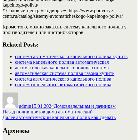
kapelnogo-poliva/
* Садовый центр «Подворье»: https://www.podvorye-
centr.ru/catalog/sistemy-avtomaticheskogo-kapelnogo-poliva/
Кроме того, можно заказать систему капельного полива у
производителей или дистрибьюторов.
Related Posts:
система автоматического капельного полива купить
система капельного полива автоматическая
автоматическая капельного полива система
автоматическая система полива газона купить
система автоматического капельного полива
система капельного автоматического полива
Автор
Опубликовано
Рубрики
admin
15.01.2024
Домовладельцам и дачникам
Навигация
Предыдущая
Назад
полив цветов дома автоматический
запись:
Следующая
Далее
автоматический капельный полив как сделать
по
запись:
записям
Архивы