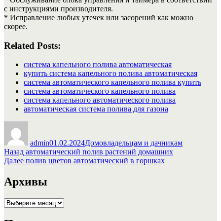
с инструкциями производителя.
* Исправление любых утечек или засорений как можно
скорее.
Related Posts:
система капельного полива автоматическая
купить система капельного полива автоматическая
система автоматического капельного полива купить
система автоматического капельного полива
система капельного автоматического полива
автоматическая система полива для газона
Автор
Опубликовано
Рубрики
admin
01.02.2024
Домовладельцам и дачникам
Навигация
Предыдущая
Назад
автоматический полив растений домашних
запись:
Следующая
Далее
полив цветов автоматический в горшках
по
запись:
записям
Архивы
Архивы