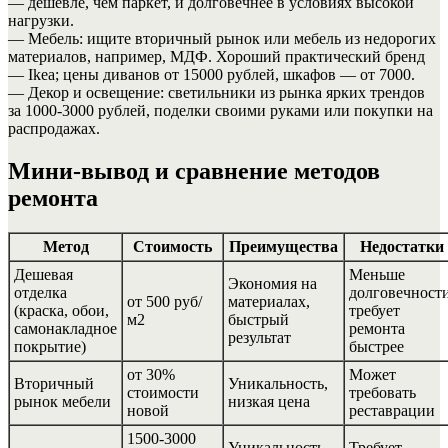
— дешевле, чем паркет, и долговечнее в условиях высокой
нагрузки.
— Мебель: ищите вторичный рынок или мебель из недорогих
материалов, например, МДФ. Хороший практический бренд
— Ikea; цены диванов от 15000 рублей, шкафов — от 7000.
— Декор и освещение: светильники из рынка ярких трендов
за 1000-3000 рублей, поделки своими руками или покупки на
распродажах.
Мини-вывод и сравнение методов
ремонта
Метод
Стоимость
Преимущества
Недостатки
Дешевая
Меньше
Экономия на
отделка
долговечности
от 500 руб/
материалах,
(краска, обои,
требует
м2
быстрый
самонакладное
ремонта
результат
покрытие)
быстрее
от 30%
Может
Вторичный
Уникальность,
стоимости
требовать
рынок мебели
низкая цена
новой
реставрации
1500-3000
Уникальность,
Требует