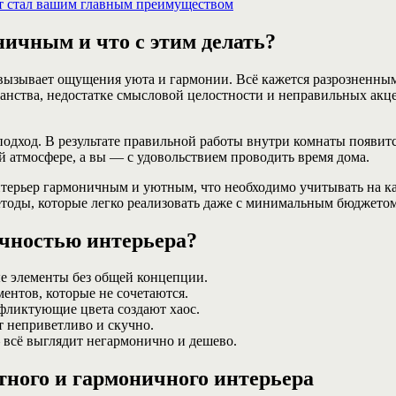
ичным и что с этим делать?
вызывает ощущения уюта и гармонии. Всё кажется разрозненным,
анства, недостатке смысловой целостности и неправильных акц
подход. В результате правильной работы внутри комнаты появитс
ой атмосфере, а вы — с удовольствием проводить время дома.
интерьер гармоничным и уютным, что необходимо учитывать на к
етоды, которые легко реализовать даже с минимальным бюджетом
чностью интерьера?
е элементы без общей концепции.
ентов, которые не сочетаются.
ликтующие цвета создают хаос.
 неприветливо и скучно.
 всё выглядит негармонично и дешево.
тного и гармоничного интерьера