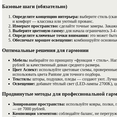
Базовые шаги (обязательно)
Определите концепцию интерьера:
выберите стиль (ска
и комфорт — классика или уютный прованс.
Измерьте пространство:
сделайте точные замеры. Закаж
Выберите цветовую гамму:
для начала ограничьтесь 3-
Определите ключевые точки внимания:
это может быть
Обеспечьте хорошее освещение:
комбинируйте основные 
Оптимальные решения для гармонии
Мебель:
выбирайте по принципу «функция + стиль». Нап
рублей за качественный диван среднего размера.
Цвет Аспект:
используйте цветовые схемы, проверенны
использовать цвета Pantone для точного подбора.
Текстиль:
шторы, подушки, пледы — создают уют. Лучше 
Освещение:
добавьте тёплый свет (LED-лампы 2700K), це
Продвинутые методы для профессиональной гар
Зонирование пространства:
используйте ковры, полки, 
— от 7000 рублей.
Композиция элементов:
соблюдайте баланс, не перегруж