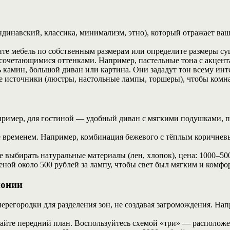
ндинавский, классика, минимализм, этно), который отражает ваш
ите мебель по собственным размерам или определите размеры с
4 сочетающимися оттенками. Например, пастельные тона с акцен
 камин, большой диван или картина. Они зададут тон всему инте
источники (люстры, настольные лампы, торшеры), чтобы комна
ример, для гостиной — удобный диван с мягкими подушками, по
е временем. Например, комбинация бежевого с тёплым коричне
выбирать натуральные материалы (лен, хлопок), цена: 1000–500
ной около 500 рублей за лампу, чтобы свет был мягким и комф
монии
перегородки для разделения зон, не создавая загромождения. На
айте передний план. Воспользуйтесь схемой «три» — расположе