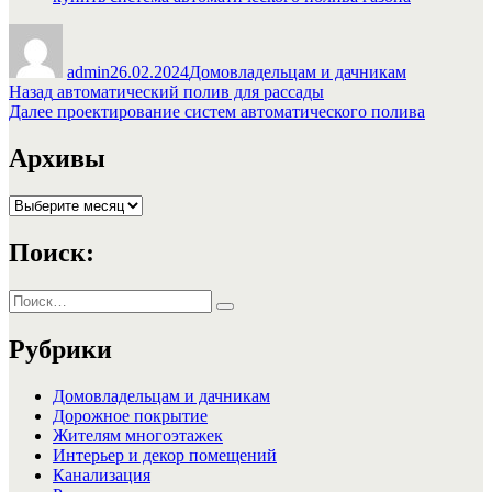
Автор
Опубликовано
Рубрики
admin
26.02.2024
Домовладельцам и дачникам
Навигация
Предыдущая
Назад
автоматический полив для рассады
запись:
Следующая
Далее
проектирование систем автоматического полива
по
запись:
записям
Архивы
Архивы
Поиск:
Искать:
Поиск
Рубрики
Домовладельцам и дачникам
Дорожное покрытие
Жителям многоэтажек
Интерьер и декор помещений
Канализация