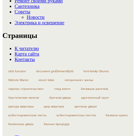
Ремонт своими руками
Сантехника
Советы
Новости
Электрика и освещение
Страницы
К читателю
Карта сайта
Контакты
click function
document getElementById
font-family Ubuntu
Hidcote Manor
return false
«вторичное» жилье
«кризис строительство»
«под ключ»
Активные ригелем
Акустические панели
Арочная дверь
адгезионный грунт
аренда квартиры
арку квартире
арочные двери
асбестоцементные листы
асбестоцементных листов
балкона нужно
балконную дверь
банных процедур