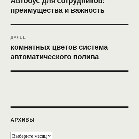
Автобус для сотрудников:
преимущества и важность
запись:
записям
ДАЛЕЕ
комнатных цветов система
Следующая
автоматического полива
запись:
АРХИВЫ
Архивы