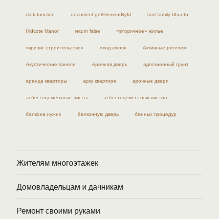
click function
document getElementById
font-family Ubuntu
Hidcote Manor
return false
«вторичное» жилье
«кризис строительство»
«под ключ»
Активные ригелем
Акустические панели
Арочная дверь
адгезионный грунт
аренда квартиры
арку квартире
арочные двери
асбестоцементные листы
асбестоцементных листов
балкона нужно
балконную дверь
банных процедур
Жителям многоэтажек
Домовладельцам и дачникам
Ремонт своими руками