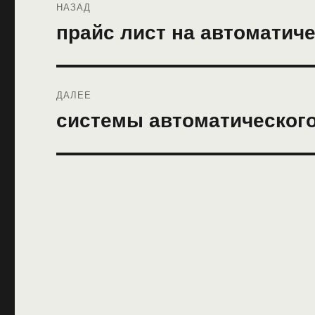
НАЗАД
по
прайс лист на автоматич
Предыдущая
запись:
записям
ДАЛЕЕ
системы автоматического
Следующая
запись: