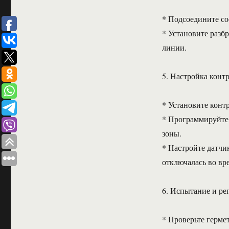
* Подсоедините с
* Установите разб
линии.
5. Настройка конт
* Установите конт
* Программируйте 
зоны.
* Настройте датчи
отключалась во вр
6. Испытание и ре
* Проверьте герме