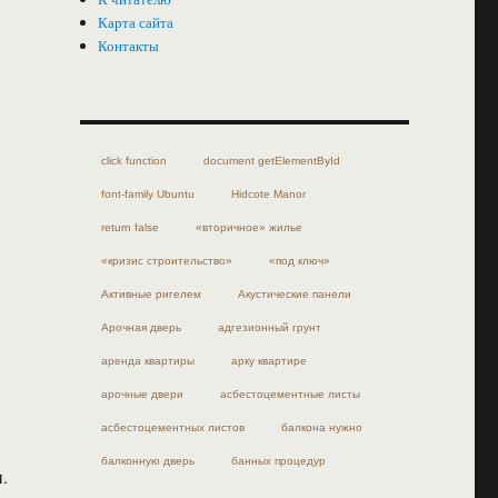
Карта сайта
Контакты
click function
document getElementById
font-family Ubuntu
Hidcote Manor
return false
«вторичное» жилье
«кризис строительство»
«под ключ»
Активные ригелем
Акустические панели
Арочная дверь
адгезионный грунт
аренда квартиры
арку квартире
арочные двери
асбестоцементные листы
асбестоцементных листов
балкона нужно
балконную дверь
банных процедур
.