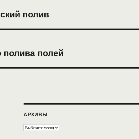
еский полив
 полива полей
АРХИВЫ
Архивы