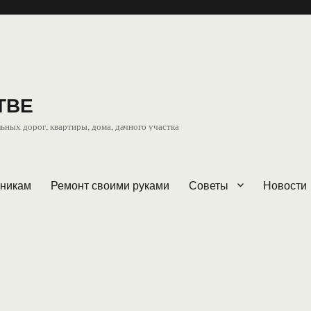
ТВЕ
ьных дорог, квартиры, дома, дачного участка
чникам
Ремонт своими руками
Советы
Новости