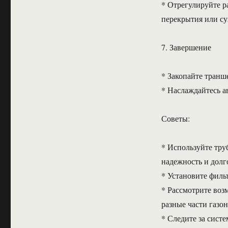
* Отрегулируйте р
перекрытия или су
7. Завершение
* Закопайте транш
* Наслаждайтесь а
Советы:
* Используйте тру
надежность и долг
* Установите филь
* Рассмотрите воз
разные части газо
* Следите за сист