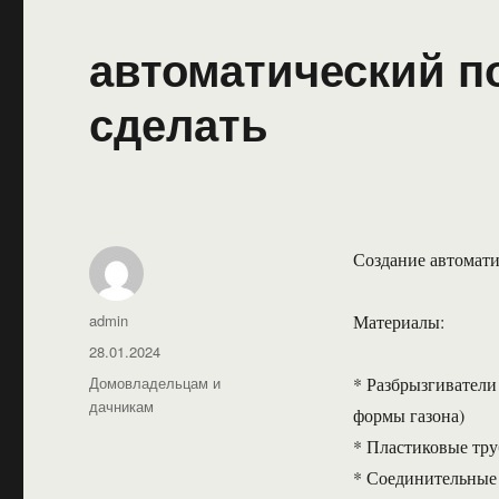
автоматический по
сделать
Создание автомати
Автор
admin
Материалы:
Опубликовано
28.01.2024
Рубрики
Домовладельцам и
* Разбрызгиватели
дачникам
формы газона)
* Пластиковые тр
* Соединительные 