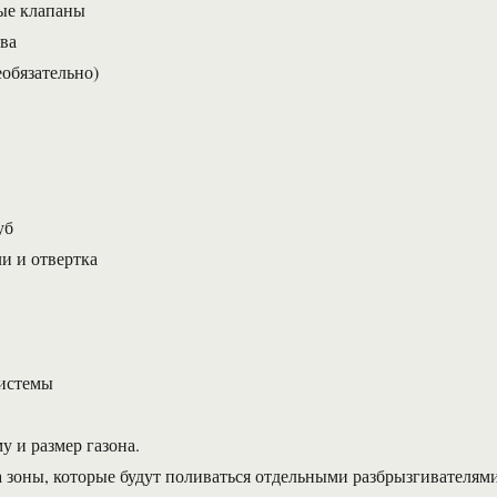
ые клапаны
ва
еобязательно)
уб
и и отвертка
системы
у и размер газона.
на зоны, которые будут поливаться отдельными разбрызгивателями