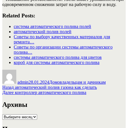
одновременном снижении затрат на рабочую силу и воду.
Related Posts:
система автоматического полива полей
автоматический полив полей
Советы по выбору качественных материалов для
ремонта…
Советы по организации системы автоматического
полива…
системы автоматического полива для цветов
короб для системы автоматического полива
Автор
Опубликовано
Рубрики
admin
28.01.2024
Домовладельцам и дачникам
Навигация
Предыдущая
Назад
автоматический полив газона как сделать
запись:
Следующая
Далее
контроллер автоматического полива
по
запись:
записям
Архивы
Архивы