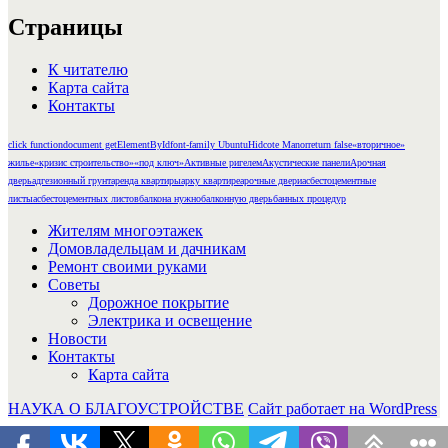
Страницы
К читателю
Карта сайта
Контакты
click function
document getElementById
font-family Ubuntu
Hidcote Manor
return false
«вторичное»
жилье
«кризис строительство»
«под ключ»
Активные ригелем
Акустические панели
Арочная
дверь
адгезионный грунт
аренда квартиры
арку квартире
арочные двери
асбестоцементные
листы
асбестоцементных листов
балкона нужно
балконную дверь
банных процедур
Жителям многоэтажек
Домовладельцам и дачникам
Ремонт своими руками
Советы
Дорожное покрытие
Электрика и освещение
Новости
Контакты
Карта сайта
НАУКА О БЛАГОУСТРОЙСТВЕ
Сайт работает на WordPress