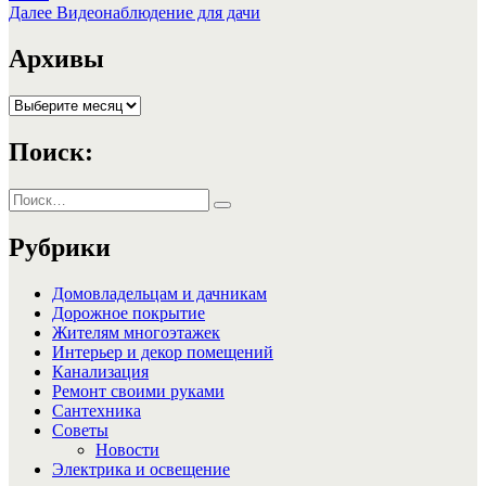
по
Следующая
Далее
Видеонаблюдение для дачи
записям
запись:
Архивы
Архивы
Поиск:
Искать:
Поиск
Рубрики
Домовладельцам и дачникам
Дорожное покрытие
Жителям многоэтажек
Интерьер и декор помещений
Канализация
Ремонт своими руками
Сантехника
Советы
Новости
Электрика и освещение