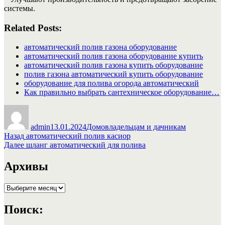
системы.
Related Posts:
автоматический полив газона оборудование
автоматический полив газона оборудование купить
автоматический полив газона купить оборудование
полив газона автоматический купить оборудование
оборудование для полива огорода автоматический
Как правильно выбрать сантехническое оборудование…
Автор
Опубликовано
Рубрики
admin
13.01.2024
Домовладельцам и дачникам
Навигация
Предыдущая
Назад
автоматический полив касиор
запись:
Следующая
Далее
шланг автоматический для полива
по
запись:
записям
Архивы
Архивы
Поиск: