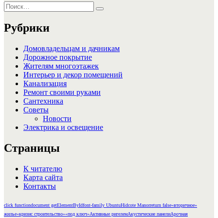
Искать:
Поиск
Рубрики
Домовладельцам и дачникам
Дорожное покрытие
Жителям многоэтажек
Интерьер и декор помещений
Канализация
Ремонт своими руками
Сантехника
Советы
Новости
Электрика и освещение
Страницы
К читателю
Карта сайта
Контакты
click function
document getElementById
font-family Ubuntu
Hidcote Manor
return false
«вторичное»
жилье
«кризис строительство»
«под ключ»
Активные ригелем
Акустические панели
Арочная