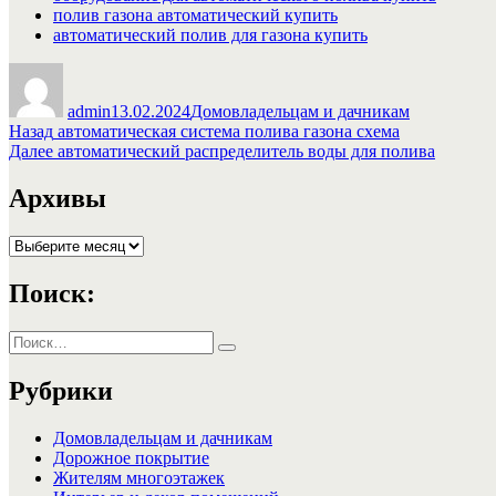
полив газона автоматический купить
автоматический полив для газона купить
Автор
Опубликовано
Рубрики
admin
13.02.2024
Домовладельцам и дачникам
Навигация
Предыдущая
Назад
автоматическая система полива газона схема
запись:
Следующая
Далее
автоматический распределитель воды для полива
по
запись:
записям
Архивы
Архивы
Поиск:
Искать:
Поиск
Рубрики
Домовладельцам и дачникам
Дорожное покрытие
Жителям многоэтажек