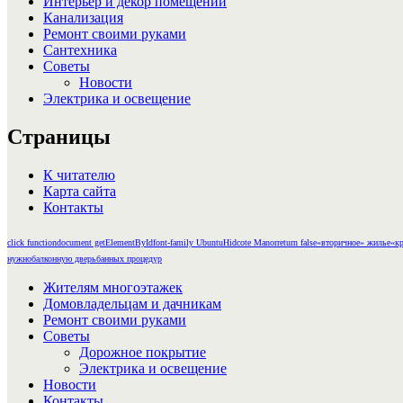
Интерьер и декор помещений
Канализация
Ремонт своими руками
Сантехника
Советы
Новости
Электрика и освещение
Страницы
К читателю
Карта сайта
Контакты
click function
document getElementById
font-family Ubuntu
Hidcote Manor
return false
«вторичное» жилье
«кр
нужно
балконную дверь
банных процедур
Жителям многоэтажек
Домовладельцам и дачникам
Ремонт своими руками
Советы
Дорожное покрытие
Электрика и освещение
Новости
Контакты