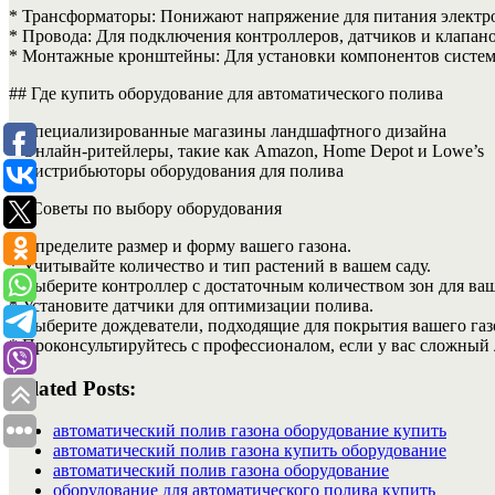
* Трансформаторы: Понижают напряжение для питания электр
* Провода: Для подключения контроллеров, датчиков и клапано
* Монтажные кронштейны: Для установки компонентов систем
## Где купить оборудование для автоматического полива
* Специализированные магазины ландшафтного дизайна
* Онлайн-ритейлеры, такие как Amazon, Home Depot и Lowe’s
* Дистрибьюторы оборудования для полива
## Советы по выбору оборудования
* Определите размер и форму вашего газона.
* Учитывайте количество и тип растений в вашем саду.
* Выберите контроллер с достаточным количеством зон для ва
* Установите датчики для оптимизации полива.
* Выберите дождеватели, подходящие для покрытия вашего газ
* Проконсультируйтесь с профессионалом, если у вас сложный
Related Posts:
автоматический полив газона оборудование купить
автоматический полив газона купить оборудование
автоматический полив газона оборудование
оборудование для автоматического полива купить