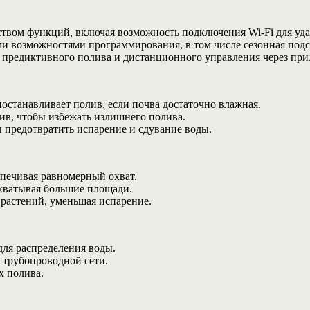
ством функций, включая возможность подключения Wi-Fi для уд
и возможностями программирования, в том числе сезонная подс
и предиктивного полива и дистанционного управления через пр
останавливает полив, если почва достаточно влажная.
ив, чтобы избежать излишнего полива.
ы предотвратить испарение и сдувание воды.
спечивая равномерный охват.
охватывая большие площади.
 растений, уменьшая испарение.
ля распределения воды.
 трубопроводной сети.
х полива.