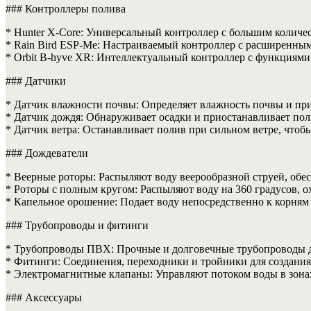
### Контроллеры полива
* Hunter X-Core: Универсальный контроллер с большим количе
* Rain Bird ESP-Me: Настраиваемый контроллер с расширенным
* Orbit B-hyve XR: Интеллектуальный контроллер с функциям
### Датчики
* Датчик влажности почвы: Определяет влажность почвы и при
* Датчик дождя: Обнаруживает осадки и приостанавливает пол
* Датчик ветра: Останавливает полив при сильном ветре, чтоб
### Дождеватели
* Веерные роторы: Распыляют воду веерообразной струей, обе
* Роторы с полным кругом: Распыляют воду на 360 градусов, 
* Капельное орошение: Подает воду непосредственно к корням
### Трубопроводы и фитинги
* Трубопроводы ПВХ: Прочные и долговечные трубопроводы д
* Фитинги: Соединения, переходники и тройники для создания
* Электромагнитные клапаны: Управляют потоком воды в зона
### Аксессуары