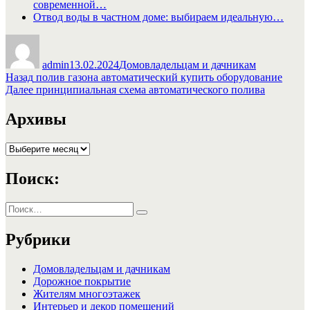
современной…
Отвод воды в частном доме: выбираем идеальную…
Автор
Опубликовано
Рубрики
admin
13.02.2024
Домовладельцам и дачникам
Навигация
Предыдущая
Назад
полив газона автоматический купить оборудование
запись:
Следующая
Далее
принципиальная схема автоматического полива
по
запись:
записям
Архивы
Архивы
Поиск:
Искать:
Поиск
Рубрики
Домовладельцам и дачникам
Дорожное покрытие
Жителям многоэтажек
Интерьер и декор помещений