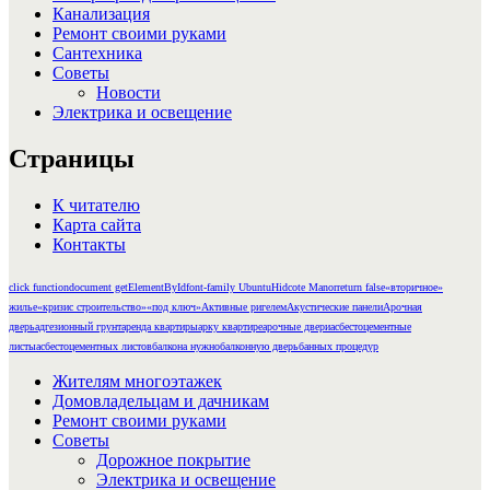
Канализация
Ремонт своими руками
Сантехника
Советы
Новости
Электрика и освещение
Страницы
К читателю
Карта сайта
Контакты
click function
document getElementById
font-family Ubuntu
Hidcote Manor
return false
«вторичное»
жилье
«кризис строительство»
«под ключ»
Активные ригелем
Акустические панели
Арочная
дверь
адгезионный грунт
аренда квартиры
арку квартире
арочные двери
асбестоцементные
листы
асбестоцементных листов
балкона нужно
балконную дверь
банных процедур
Жителям многоэтажек
Домовладельцам и дачникам
Ремонт своими руками
Советы
Дорожное покрытие
Электрика и освещение