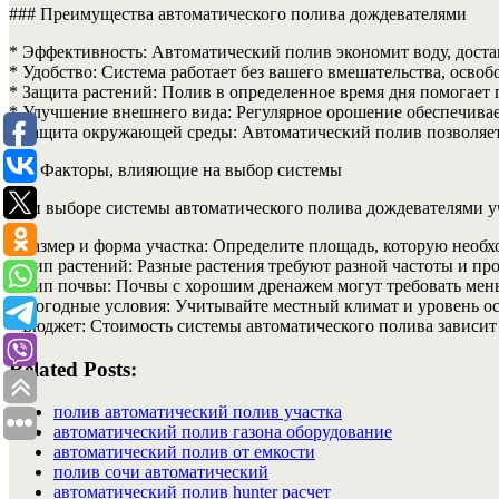
### Преимущества автоматического полива дождевателями
* Эффективность: Автоматический полив экономит воду, доста
* Удобство: Система работает без вашего вмешательства, освоб
* Защита растений: Полив в определенное время дня помогает
* Улучшение внешнего вида: Регулярное орошение обеспечивае
* Защита окружающей среды: Автоматический полив позволяет 
### Факторы, влияющие на выбор системы
При выборе системы автоматического полива дождевателями 
* Размер и форма участка: Определите площадь, которую необхо
* Тип растений: Разные растения требуют разной частоты и пр
* Тип почвы: Почвы с хорошим дренажем могут требовать мен
* Погодные условия: Учитывайте местный климат и уровень ос
* Бюджет: Стоимость системы автоматического полива зависит 
Related Posts:
полив автоматический полив участка
автоматический полив газона оборудование
автоматический полив от емкости
полив сочи автоматический
автоматический полив hunter расчет