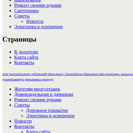
Ремонт своими руками
Сантехника
Советы
Новости
Электрика и освещение
Страницы
К читателю
Карта сайта
Контакты
click function
document getElementById
font-family Ubuntu
Hidcote Manor
return false
«вторичное» жилье
«кр
нужно
балконную дверь
банных процедур
Жителям многоэтажек
Домовладельцам и дачникам
Ремонт своими руками
Советы
Дорожное покрытие
Электрика и освещение
Новости
Контакты
Карта сайта