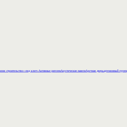
изис строительство»
«под ключ»
Активные ригелем
Акустические панели
Арочная дверь
адгезионный грунт