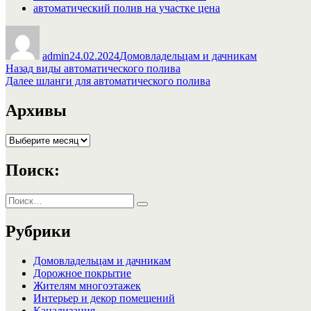
автоматический полив на участке цена
Автор
Опубликовано
Рубрики
admin
24.02.2024
Домовладельцам и дачникам
Навигация
Предыдущая
Назад
виды автоматического полива
запись:
Следующая
Далее
шланги для автоматического полива
по
запись:
записям
Архивы
Архивы
Поиск:
Искать:
Поиск
Рубрики
Домовладельцам и дачникам
Дорожное покрытие
Жителям многоэтажек
Интерьер и декор помещений
Канализация