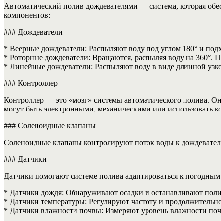
Автоматический полив дождевателями — система, которая обес
компонентов:
### Дождеватели
* Веерные дождеватели: Распыляют воду под углом 180° и под
* Роторные дождеватели: Вращаются, распыляя воду на 360°. П
* Линейные дождеватели: Распыляют воду в виде длинной узко
### Контроллер
Контроллер — это «мозг» системы автоматического полива. О
могут быть электронными, механическими или использовать к
### Соленоидные клапаны
Соленоидные клапаны контролируют поток воды к дождевателям
### Датчики
Датчики помогают системе полива адаптироваться к погодным
* Датчики дождя: Обнаруживают осадки и останавливают поли
* Датчики температуры: Регулируют частоту и продолжительно
* Датчики влажности почвы: Измеряют уровень влажности почвы