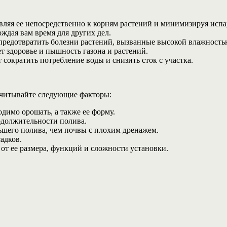
вляя ее непосредственно к корням растений и минимизируя испа
ождая вам время для других дел.
 предотвратить болезни растений, вызванные высокой влажность
т здоровье и пышность газона и растений.
сократить потребление воды и снизить сток с участка.
учитывайте следующие факторы:
димо орошать, а также ее форму.
одолжительности полива.
ьшего полива, чем почвы с плохим дренажем.
адков.
от ее размера, функций и сложности установки.