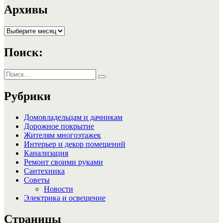
записям
Архивы
Архивы
Поиск:
Искать:
Поиск
Рубрики
Домовладельцам и дачникам
Дорожное покрытие
Жителям многоэтажек
Интерьер и декор помещений
Канализация
Ремонт своими руками
Сантехника
Советы
Новости
Электрика и освещение
Страницы