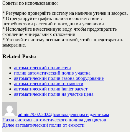
Советы по использованию:
* Регулярно проверяйте систему на наличие утечек и засоров.
* Отрегулируйте график полива в соответствии с
потребностями растений и погодными условиями.
* Используйте качественную воду, чтобы предотвратить
скопление минеральных отложений.
* Утепляйте систему осенью и зимой, чтобы предотвратить
замерзание.
Related Posts:
автоматический полив сочи
полив автоматический полив участка
автоматический полив газона оборудование
автоматический полив от емкости
автоматический полив hunter расчет
автоматический полив на участке цена
Автор
Опубликовано
Рубрики
admin
29.02.2024
Домовладельцам и дачникам
Навигация
Предыдущая
Назад
системы автоматического полива для цветов
запись:
Следующая
Далее
автоматический полив от емкости
по
запись: