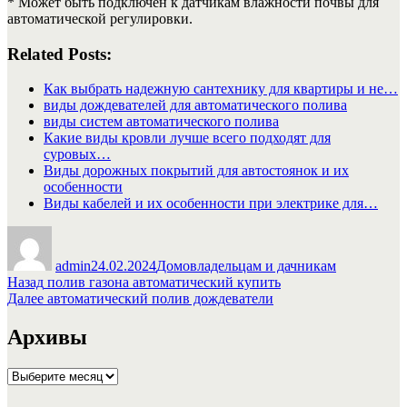
* Может быть подключен к датчикам влажности почвы для
автоматической регулировки.
Related Posts:
Как выбрать надежную сантехнику для квартиры и не…
виды дождевателей для автоматического полива
виды систем автоматического полива
Какие виды кровли лучше всего подходят для
суровых…
Виды дорожных покрытий для автостоянок и их
особенности
Виды кабелей и их особенности при электрике для…
Автор
Опубликовано
Рубрики
admin
24.02.2024
Домовладельцам и дачникам
Навигация
Предыдущая
Назад
полив газона автоматический купить
запись:
Следующая
Далее
автоматический полив дождеватели
по
запись:
записям
Архивы
Архивы