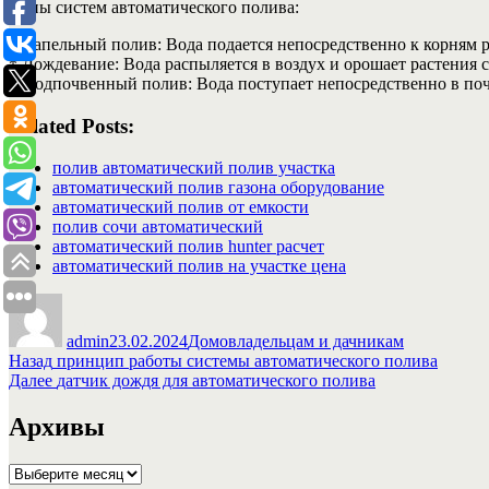
Типы систем автоматического полива:
* Капельный полив: Вода подается непосредственно к корням 
* Дождевание: Вода распыляется в воздух и орошает растения с
* Подпочвенный полив: Вода поступает непосредственно в поч
Related Posts:
полив автоматический полив участка
автоматический полив газона оборудование
автоматический полив от емкости
полив сочи автоматический
автоматический полив hunter расчет
автоматический полив на участке цена
Автор
Опубликовано
Рубрики
admin
23.02.2024
Домовладельцам и дачникам
Навигация
Предыдущая
Назад
принцип работы системы автоматического полива
запись:
Следующая
Далее
датчик дождя для автоматического полива
по
запись:
записям
Архивы
Архивы