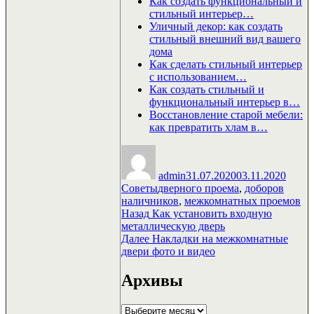
Как создать функциональный и
стильный интерьер…
Уличный декор: как создать
стильный внешний вид вашего
дома
Как сделать стильный интерьер
с использованием…
Как создать стильный и
функциональный интерьер в…
Восстановление старой мебели:
как превратить хлам в…
Автор
Опубликовано
Рубр
admin
31.07.2020
03.11.2020
Метки
Советы
дверного проема
,
доборов
наличников
,
межкомнатных проемов
Навигация
Предыдущая
Назад
Как установить входную
запись:
металлическую дверь
по
Следующая
Далее
Накладки на межкомнатные
записям
запись:
двери фото и видео
Архивы
Архивы