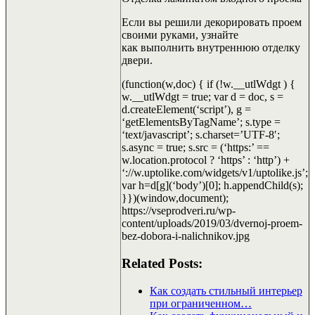
Если вы решили декорировать проем
своими руками, узнайте
как выполнить внутреннюю отделку
двери.
(function(w,doc) { if (!w.__utlWdgt ) {
w.__utlWdgt = true; var d = doc, s =
d.createElement(‘script’), g =
‘getElementsByTagName’; s.type =
‘text/javascript’; s.charset=’UTF-8′;
s.async = true; s.src = (‘https:’ ==
w.location.protocol ? ‘https’ : ‘http’) +
‘://w.uptolike.com/widgets/v1/uptolike.js’;
var h=d[g](‘body’)[0]; h.appendChild(s);
}})(window,document);
https://vseprodveri.ru/wp-
content/uploads/2019/03/dvernoj-proem-
bez-dobora-i-nalichnikov.jpg
Related Posts:
Как создать стильный интерьер
при ограниченном…