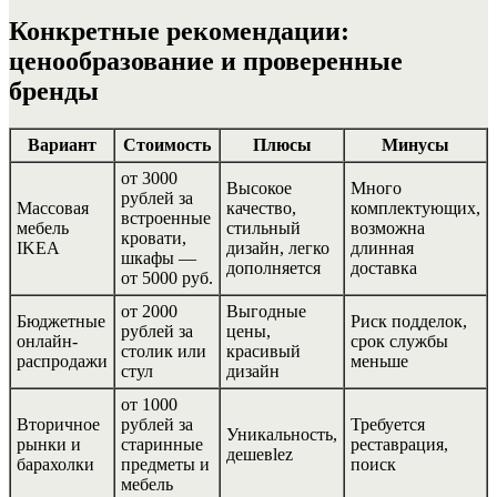
Конкретные рекомендации:
ценообразование и проверенные
бренды
Вариант
Стоимость
Плюсы
Минусы
от 3000
Высокое
Много
рублей за
Массовая
качество,
комплектующих,
встроенные
мебель
стильный
возможна
кровати,
IKEA
дизайн, легко
длинная
шкафы —
дополняется
доставка
от 5000 руб.
от 2000
Выгодные
Бюджетные
Риск подделок,
рублей за
цены,
онлайн-
срок службы
столик или
красивый
распродажи
меньше
стул
дизайн
от 1000
Вторичное
рублей за
Требуется
Уникальность,
рынки и
старинные
реставрация,
дешевlez
барахолки
предметы и
поиск
мебель