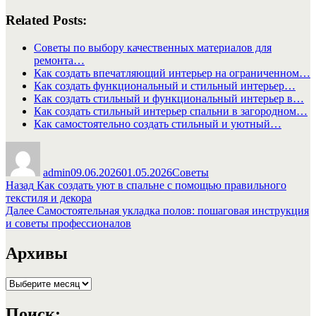
Related Posts:
Советы по выбору качественных материалов для
ремонта…
Как создать впечатляющий интерьер на ограниченном…
Как создать функциональный и стильный интерьер…
Как создать стильный и функциональный интерьер в…
Как создать стильный интерьер спальни в загородном…
Как самостоятельно создать стильный и уютный…
Автор
Опубликовано
Рубрики
admin
09.06.2026
01.05.2026
Советы
Навигация
Предыдущая
Назад
Как создать уют в спальне с помощью правильного
запись:
текстиля и декора
по
Следующая
Далее
Самостоятельная укладка полов: пошаговая инструкция
записям
запись:
и советы профессионалов
Архивы
Архивы
Поиск: