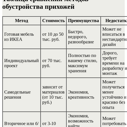
обустройства прихожей
Метод
Стоимость
Преимущества
Недостатк
Может не
Быстро,
Готовая мебель
от 10 до 50
вписаться в
недорого,
из ИКЕА
тыс. руб.
нестандарт
разнообразие
дизайн
Дорого,
Полностью по
требует
Индивидуальный
от 70 тыс.
вашему стилю,
времени на
проект
руб.
максимум
разработку 
хранения
монтаж
Может
зависит от
получиться
Самодельные
материалов
Экономия,
менее
решения
(от 10 тыс.
креативность
устойчиво и
руб.)
красиво без
опыта
Экономия,
Может
возможность
Вторичное или б/
от 3-10
потребовать
найти