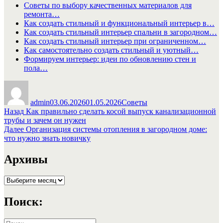
Советы по выбору качественных материалов для
ремонта…
Как создать стильный и функциональный интерьер в…
Как создать стильный интерьер спальни в загородном…
Как создать стильный интерьер при ограниченном…
Как самостоятельно создать стильный и уютный…
Формируем интерьер: идеи по обновлению стен и
пола…
Автор
Опубликовано
Рубрики
admin
03.06.2026
01.05.2026
Советы
Навигация
Предыдущая
Назад
Как правильно сделать косой выпуск канализационной
запись:
трубы и зачем он нужен
по
Следующая
Далее
Организация системы отопления в загородном доме:
записям
запись:
что нужно знать новичку
Архивы
Архивы
Поиск:
Искать: