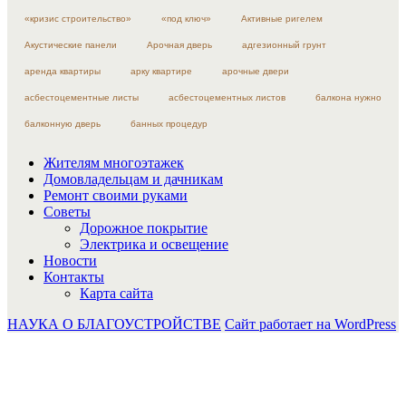
«кризис строительство»
«под ключ»
Активные ригелем
Акустические панели
Арочная дверь
адгезионный грунт
аренда квартиры
арку квартире
арочные двери
асбестоцементные листы
асбестоцементных листов
балкона нужно
балконную дверь
банных процедур
Жителям многоэтажек
Домовладельцам и дачникам
Ремонт своими руками
Советы
Дорожное покрытие
Электрика и освещение
Новости
Контакты
Карта сайта
НАУКА О БЛАГОУСТРОЙСТВЕ
Сайт работает на WordPress