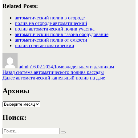
Related Posts:
автоматический полив в огороде
полив на огороде автоматический
полив автоматический полив участка
автоматический полив газона оборудование
автоматический полив от емкости
полив сочи автоматический
Автор
Опубликовано
Рубрики
admin
16.02.2024
Домовладельцам и дачникам
Навигация
Предыдущая
Назад
система автоматического полива рассады
запись:
Следующая
Далее
автоматический капельный полив на даче
по
запись:
записям
Архивы
Архивы
Поиск:
Искать:
Поиск