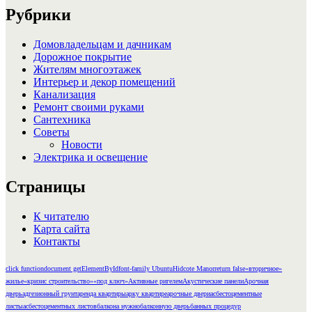
Рубрики
Домовладельцам и дачникам
Дорожное покрытие
Жителям многоэтажек
Интерьер и декор помещений
Канализация
Ремонт своими руками
Сантехника
Советы
Новости
Электрика и освещение
Страницы
К читателю
Карта сайта
Контакты
click function
document getElementById
font-family Ubuntu
Hidcote Manor
return false
«вторичное»
жилье
«кризис строительство»
«под ключ»
Активные ригелем
Акустические панели
Арочная
дверь
адгезионный грунт
аренда квартиры
арку квартире
арочные двери
асбестоцементные
листы
асбестоцементных листов
балкона нужно
балконную дверь
банных процедур