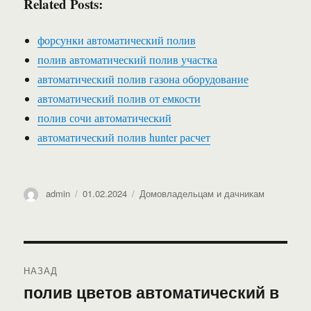
Related Posts:
форсунки автоматический полив
полив автоматический полив участка
автоматический полив газона оборудование
автоматический полив от емкости
полив сочи автоматический
автоматический полив hunter расчет
Автор
Опубликовано
Рубрики
admin
01.02.2024
Домовладельцам и дачникам
Навигация
НАЗАД
по
полив цветов автоматический в
Предыдущая
запись: