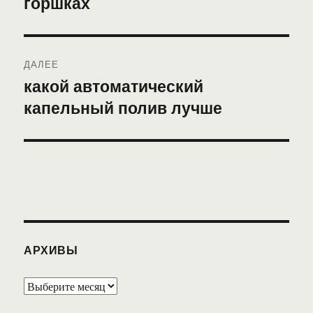
горшках
записям
ДАЛЕЕ
какой автоматический
Следующая
капельный полив лучше
запись:
АРХИВЫ
Архивы