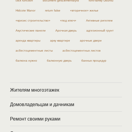
click function
document getElementById
font-family Ubuntu
Hidcote Manor
return false
«вторичное» жилье
«кризис строительство»
«под ключ»
Активные ригелем
Акустические панели
Арочная дверь
адгезионный грунт
аренда квартиры
арку квартире
арочные двери
асбестоцементные листы
асбестоцементных листов
балкона нужно
балконную дверь
банных процедур
Жителям многоэтажек
Домовладельцам и дачникам
Ремонт своими руками