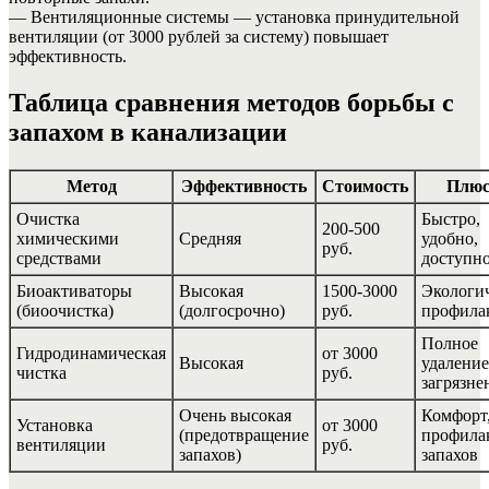
— Вентиляционные системы — установка принудительной
вентиляции (от 3000 рублей за систему) повышает
эффективность.
Таблица сравнения методов борьбы с
запахом в канализации
Метод
Эффективность
Стоимость
Плю
Очистка
Быстро,
200-500
химическими
Средняя
удобно,
руб.
средствами
доступн
Биоактиваторы
Высокая
1500-3000
Экологи
(биоочистка)
(долгосрочно)
руб.
профила
Полное
Гидродинамическая
от 3000
Высокая
удаление
чистка
руб.
загрязне
Очень высокая
Комфорт
Установка
от 3000
(предотвращение
профила
вентиляции
руб.
запахов)
запахов