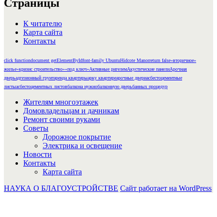
Страницы
К читателю
Карта сайта
Контакты
click function
document getElementById
font-family Ubuntu
Hidcote Manor
return false
«вторичное»
жилье
«кризис строительство»
«под ключ»
Активные ригелем
Акустические панели
Арочная
дверь
адгезионный грунт
аренда квартиры
арку квартире
арочные двери
асбестоцементные
листы
асбестоцементных листов
балкона нужно
балконную дверь
банных процедур
Жителям многоэтажек
Домовладельцам и дачникам
Ремонт своими руками
Советы
Дорожное покрытие
Электрика и освещение
Новости
Контакты
Карта сайта
НАУКА О БЛАГОУСТРОЙСТВЕ
Сайт работает на WordPress