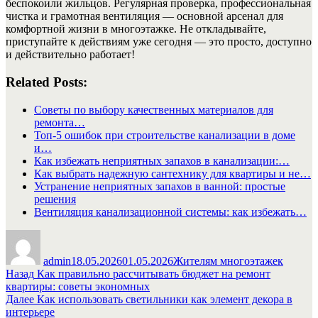
беспокоили жильцов. Регулярная проверка, профессиональная
чистка и грамотная вентиляция — основной арсенал для
комфортной жизни в многоэтажке. Не откладывайте,
приступайте к действиям уже сегодня — это просто, доступно
и действительно работает!
Related Posts:
Советы по выбору качественных материалов для
ремонта…
Топ-5 ошибок при строительстве канализации в доме
и…
Как избежать неприятных запахов в канализации:…
Как выбрать надежную сантехнику для квартиры и не…
Устранение неприятных запахов в ванной: простые
решения
Вентиляция канализационной системы: как избежать…
Автор
Опубликовано
Рубрики
admin
18.05.2026
01.05.2026
Жителям многоэтажек
Навигация
Предыдущая
Назад
Как правильно рассчитывать бюджет на ремонт
запись:
квартиры: советы экономных
по
Следующая
Далее
Как использовать светильники как элемент декора в
записям
запись:
интерьере