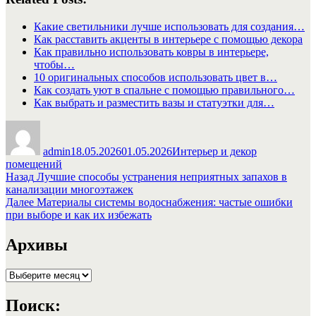
Какие светильники лучше использовать для создания…
Как расставить акценты в интерьере с помощью декора
Как правильно использовать ковры в интерьере,
чтобы…
10 оригинальных способов использовать цвет в…
Как создать уют в спальне с помощью правильного…
Как выбрать и разместить вазы и статуэтки для…
Автор
Опубликовано
Рубрики
admin
18.05.2026
01.05.2026
Интерьер и декор
помещений
Навигация
Предыдущая
Назад
Лучшие способы устранения неприятных запахов в
запись:
канализации многоэтажек
по
Следующая
Далее
Материалы системы водоснабжения: частые ошибки
записям
запись:
при выборе и как их избежать
Архивы
Архивы
Поиск: