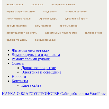
Hidcote Manor
return false
«вторичное» жилье
«кризис строительство»
«под ключ»
Активные ригелем
Акустические панели
Арочная дверь
адгезионный грунт
аренда квартиры
арку квартире
арочные двери
асбестоцементные листы
асбестоцементных листов
балкона нужно
балконную дверь
банных процедур
Жителям многоэтажек
Домовладельцам и дачникам
Ремонт своими руками
Советы
Дорожное покрытие
Электрика и освещение
Новости
Контакты
Карта сайта
НАУКА О БЛАГОУСТРОЙСТВЕ
Сайт работает на WordPress