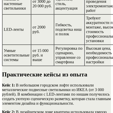
от 3000 до
проведения
настенные
стиль,
20 000 руб.
электромонта
светильники
акцентуация
работ
Требуют
аккуратности 
Гибкость,
от 2000
монтаже, высо
LED-ленты
подсветка ниш
руб.
стоимость
и полок
профессиональ
установки
Регулировка по
Высокая цена,
Умные
от 15 000
сценарию,
необходимость
осветительные
руб. и
управление со
профессиональ
системы
выше
смартфона
настройки
Практические кейсы из опыта
Кейс 1:
В небольшом городском лофте использовали
металлические подвесные светильники из ИКЕА (от 3 000
рублей). В комбинации с LED-лентами по нишам получилось
создать уютную сценическую разметку, которая стала главным
элементом дизайна и функциональности.
Кейс 2:
В дизайнерском доме квартира использовала умную