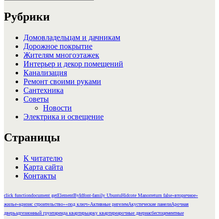
Поиск
Рубрики
Домовладельцам и дачникам
Дорожное покрытие
Жителям многоэтажек
Интерьер и декор помещений
Канализация
Ремонт своими руками
Сантехника
Советы
Новости
Электрика и освещение
Страницы
К читателю
Карта сайта
Контакты
click function
document getElementById
font-family Ubuntu
Hidcote Manor
return false
«вторичное»
жилье
«кризис строительство»
«под ключ»
Активные ригелем
Акустические панели
Арочная
дверь
адгезионный грунт
аренда квартиры
арку квартире
арочные двери
асбестоцементные