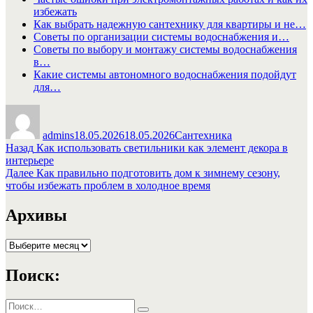
избежать
Как выбрать надежную сантехнику для квартиры и не…
Советы по организации системы водоснабжения и…
Советы по выбору и монтажу системы водоснабжения
в…
Какие системы автономного водоснабжения подойдут
для…
Автор
Опубликовано
Рубрики
admins
18.05.2026
18.05.2026
Сантехника
Навигация
Предыдущая
Назад
Как использовать светильники как элемент декора в
запись:
интерьере
по
Следующая
Далее
Как правильно подготовить дом к зимнему сезону,
записям
запись:
чтобы избежать проблем в холодное время
Архивы
Архивы
Поиск:
Искать: