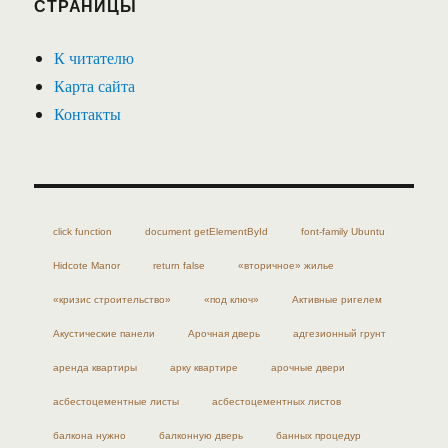
СТРАНИЦЫ
К читателю
Карта сайта
Контакты
click function
document getElementById
font-family Ubuntu
Hidcote Manor
return false
«вторичное» жилье
«кризис строительство»
«под ключ»
Активные ригелем
Акустические панели
Арочная дверь
адгезионный грунт
аренда квартиры
арку квартире
арочные двери
асбестоцементные листы
асбестоцементных листов
балкона нужно
балконную дверь
банных процедур