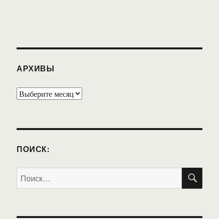
АРХИВЫ
Архивы
ПОИСК:
ПО
Искать: