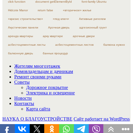
click function
document getElementById
font-family Ubuntu
Hidcote Manor
return false
«вторичное» жилье
«кризис строительство»
«под ключ»
Активные ригелем
Акустические панели
Арочная дверь
адгезионный грунт
аренда квартиры
арку квартире
арочные двери
асбестоцементные листы
асбестоцементных листов
балкона нужно
балконную дверь
банных процедур
Жителям многоэтажек
Домовладельцам и дачникам
Ремонт своими руками
Советы
Дорожное покрытие
Электрика и освещение
Новости
Контакты
Карта сайта
НАУКА О БЛАГОУСТРОЙСТВЕ
Сайт работает на WordPress