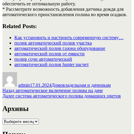
обеспечить ее оптимальную работу.
* Рассмотрите возможность добавления датчика дождя для
автоматического приостановления полива во время осадков.
Related Posts:
Как установить и настроить современную систему…
полив автоматический полив участка
автоматический полив газона оборудование
автоматический полив от емкости
полив сочи автоматический
автоматический полив hunter расчет
Автор
Опубликовано
Рубрики
admin
17.01.2024
Домовладельцам и дачникам
Навигация
Предыдущая
Назад
автоматическое включение полива на даче
запись:
Следующая
Далее
система автоматического полива домашних цветов
по
запись:
записям
Архивы
Архивы