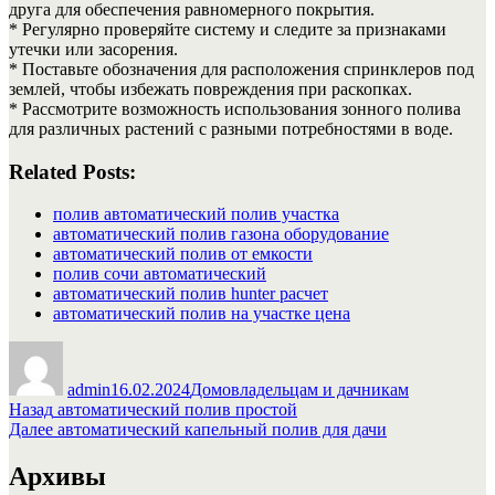
друга для обеспечения равномерного покрытия.
* Регулярно проверяйте систему и следите за признаками
утечки или засорения.
* Поставьте обозначения для расположения спринклеров под
землей, чтобы избежать повреждения при раскопках.
* Рассмотрите возможность использования зонного полива
для различных растений с разными потребностями в воде.
Related Posts:
полив автоматический полив участка
автоматический полив газона оборудование
автоматический полив от емкости
полив сочи автоматический
автоматический полив hunter расчет
автоматический полив на участке цена
Автор
Опубликовано
Рубрики
admin
16.02.2024
Домовладельцам и дачникам
Навигация
Предыдущая
Назад
автоматический полив простой
запись:
Следующая
Далее
автоматический капельный полив для дачи
по
запись:
записям
Архивы