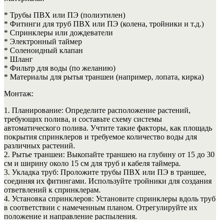
* Трубы ПВХ или ПЭ (полиэтилен)
* Фитинги для труб ПВХ или ПЭ (колена, тройники и т.д.)
* Спринклеры или дождеватели
* Электронный таймер
* Соленоидный клапан
* Шланг
* Фильтр для воды (по желанию)
* Материалы для рытья траншеи (например, лопата, кирка)
Монтаж:
1. Планирование: Определите расположение растений,
требующих полива, и составьте схему системы
автоматического полива. Учтите такие факторы, как площадь
покрытия спринклеров и требуемое количество воды для
различных растений.
2. Рытье траншеи: Выкопайте траншею на глубину от 15 до 30
см и ширину около 15 см для труб и кабеля таймера.
3. Укладка труб: Проложите трубы ПВХ или ПЭ в траншее,
соединяя их фитингами. Используйте тройники для создания
ответвлений к спринклерам.
4. Установка спринклеров: Установите спринклеры вдоль труб
в соответствии с намеченным планом. Отрегулируйте их
положение и направление распыления.