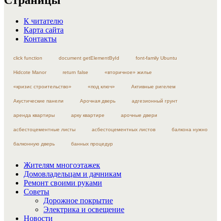
К читателю
Карта сайта
Контакты
click function
document getElementById
font-family Ubuntu
Hidcote Manor
return false
«вторичное» жилье
«кризис строительство»
«под ключ»
Активные ригелем
Акустические панели
Арочная дверь
адгезионный грунт
аренда квартиры
арку квартире
арочные двери
асбестоцементные листы
асбестоцементных листов
балкона нужно
балконную дверь
банных процедур
Жителям многоэтажек
Домовладельцам и дачникам
Ремонт своими руками
Советы
Дорожное покрытие
Электрика и освещение
Новости