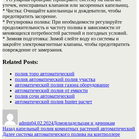
утечек, неисправных клапанов или засоренных капельниц.
* Чистка: Очищайте капельницы и дождеватели, чтобы
предотвратить засорение.
* Регулировка полива: При необходимости регулируйте
продолжительность и частоту полива в зависимости от
меняющихся потребностей растений и погодных условий.
* Зимняя подготовка: Зимой слейте воду из системы и
закройте электромагнитные клапаны, чтобы предотвратить
повреждение от замерзания.
Related Posts:
полив торо автоматический
полив автоматический полив участка
автоматический полив газона оборудование
автоматический полив от емкости
полив сочи автоматический
автоматический полив hunter расчет
Автор
Опубликовано
Рубрики
admin
04.02.2024
Домовладельцам и дачникам
Навигация
Предыдущая
Назад
капельный полив комнатных растений автоматический
запись:
Следующая
Далее
система автоматического полива на контроллере
по