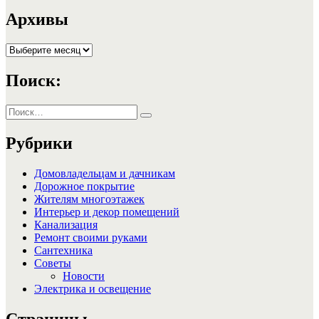
запись:
записям
Архивы
Архивы
Поиск:
Искать:
Поиск
Рубрики
Домовладельцам и дачникам
Дорожное покрытие
Жителям многоэтажек
Интерьер и декор помещений
Канализация
Ремонт своими руками
Сантехника
Советы
Новости
Электрика и освещение
Страницы