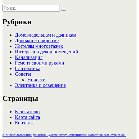
Искать:
Поиск
Рубрики
Домовладельцам и дачникам
Дорожное покрытие
Жителям многоэтажек
Интерьер и декор помещений
Канализация
Ремонт своими руками
Сантехника
Советы
Новости
Электрика и освещение
Страницы
К читателю
Карта сайта
Контакты
click function
document getElementById
font-family Ubuntu
Hidcote Manor
return false
«вторичное»