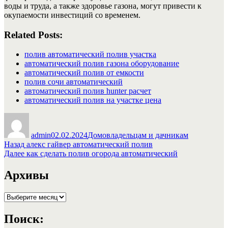
воды и труда, а также здоровье газона, могут привести к
окупаемости инвестиций со временем.
Related Posts:
полив автоматический полив участка
автоматический полив газона оборудование
автоматический полив от емкости
полив сочи автоматический
автоматический полив hunter расчет
автоматический полив на участке цена
Автор
Опубликовано
Рубрики
admin
02.02.2024
Домовладельцам и дачникам
Навигация
Предыдущая
Назад
алекс гайвер автоматический полив
запись:
Следующая
Далее
как сделать полив огорода автоматический
по
запись:
записям
Архивы
Архивы
Поиск: