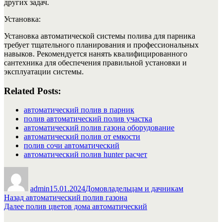
других задач.
Установка:
Установка автоматической системы полива для парника
требует тщательного планирования и профессиональных
навыков. Рекомендуется нанять квалифицированного
сантехника для обеспечения правильной установки и
эксплуатации системы.
Related Posts:
автоматический полив в парник
полив автоматический полив участка
автоматический полив газона оборудование
автоматический полив от емкости
полив сочи автоматический
автоматический полив hunter расчет
Автор
Опубликовано
Рубрики
admin
15.01.2024
Домовладельцам и дачникам
Навигация
Предыдущая
Назад
автоматический полив газона
запись:
Следующая
Далее
полив цветов дома автоматический
по
запись: