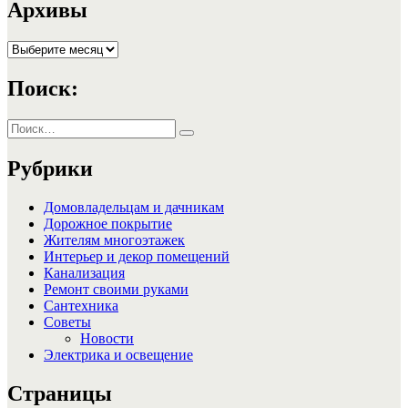
записям
Архивы
Архивы
Поиск:
Искать:
Поиск
Рубрики
Домовладельцам и дачникам
Дорожное покрытие
Жителям многоэтажек
Интерьер и декор помещений
Канализация
Ремонт своими руками
Сантехника
Советы
Новости
Электрика и освещение
Страницы