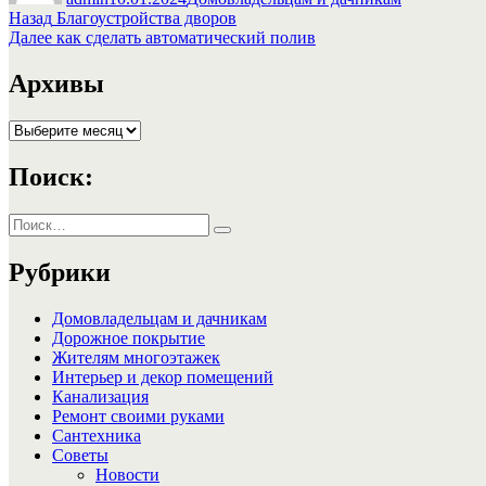
Навигация
Предыдущая
Назад
Благоустройства дворов
запись:
Следующая
Далее
как сделать автоматический полив
по
запись:
записям
Архивы
Архивы
Поиск:
Искать:
Поиск
Рубрики
Домовладельцам и дачникам
Дорожное покрытие
Жителям многоэтажек
Интерьер и декор помещений
Канализация
Ремонт своими руками
Сантехника
Советы
Новости