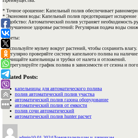
Преимущества:
* Точное орошение: Капельный полив обеспечивает равномерно
* Экономия воды: Капельный полив предотвращает испарение и
* Удобство: Автоматический полив устраняет необходимость ру
* Улучшенное здоровье растений: Регулярная подача воды сниж
Советы:
* Используйте мульчу вокруг растений, чтобы сохранить влагу.
* Регулярно проверяйте систему капельного полива на наличие 
* Очищайте капельницы и трубки от налета и отложений.
* Отрегулируйте график полива в зависимости от сезона и пог
Related Posts:
капельницы для автоматического полива
полив автоматический полив участка
автоматический полив газона оборудование
автоматический полив от емкости
полив сочи автоматический
автоматический полив hunter расчет
Автор
Опубликовано
Рубрики
admin
10.01.2024
Домовладельцам и дачникам