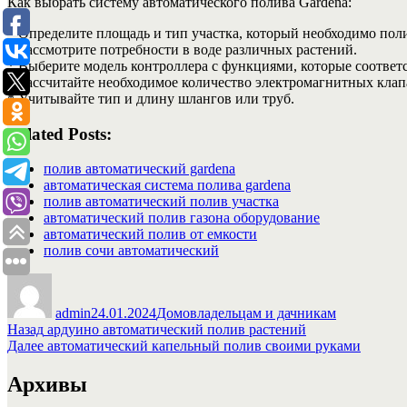
Как выбрать систему автоматического полива Gardena:
* Определите площадь и тип участка, который необходимо поли
* Рассмотрите потребности в воде различных растений.
* Выберите модель контроллера с функциями, которые соответ
* Рассчитайте необходимое количество электромагнитных клап
* Учитывайте тип и длину шлангов или труб.
Related Posts:
полив автоматический gardena
автоматическая система полива gardena
полив автоматический полив участка
автоматический полив газона оборудование
автоматический полив от емкости
полив сочи автоматический
Автор
Опубликовано
Рубрики
admin
24.01.2024
Домовладельцам и дачникам
Навигация
Предыдущая
Назад
ардуино автоматический полив растений
запись:
Следующая
Далее
автоматический капельный полив своими руками
по
запись:
записям
Архивы