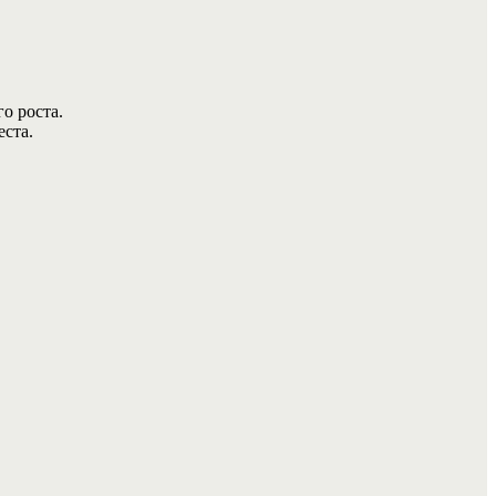
о роста.
еста.