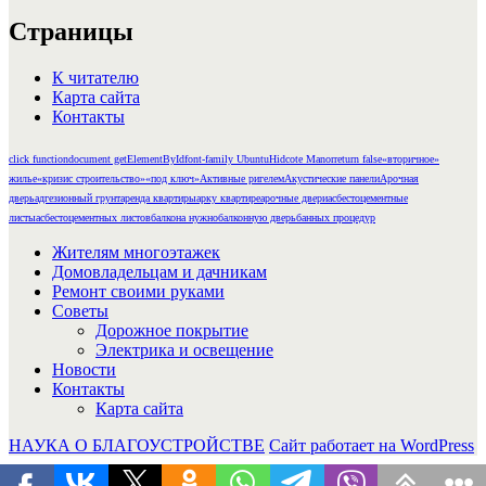
Страницы
К читателю
Карта сайта
Контакты
click function
document getElementById
font-family Ubuntu
Hidcote Manor
return false
«вторичное»
жилье
«кризис строительство»
«под ключ»
Активные ригелем
Акустические панели
Арочная
дверь
адгезионный грунт
аренда квартиры
арку квартире
арочные двери
асбестоцементные
листы
асбестоцементных листов
балкона нужно
балконную дверь
банных процедур
Жителям многоэтажек
Домовладельцам и дачникам
Ремонт своими руками
Советы
Дорожное покрытие
Электрика и освещение
Новости
Контакты
Карта сайта
НАУКА О БЛАГОУСТРОЙСТВЕ
Сайт работает на WordPress