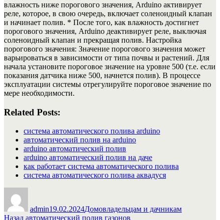
влажность ниже порогового значения, Arduino активирует
реле, которое, в свою очередь, включает соленоидный клапан
и начинает полив. * После того, как влажность достигнет
порогового значения, Arduino деактивирует реле, выключая
соленоидный клапан и прекращая полив. Настройка
порогового значения: Значение порогового значения может
варьироваться в зависимости от типа почвы и растений. Для
начала установите пороговое значение на уровне 500 (т.е. если
показания датчика ниже 500, начнется полив). В процессе
эксплуатации системы отрегулируйте пороговое значение по
мере необходимости.
Related Posts:
система автоматического полива arduino
автоматический полив на arduino
arduino автоматический полив
arduino автоматический полив на даче
как работает система автоматического полива
система автоматического полива аквадуся
Автор
Опубликовано
Рубрики
admin
19.02.2024
Домовладельцам и дачникам
Навигация
Предыдущая
Назад
автоматический полив газонов