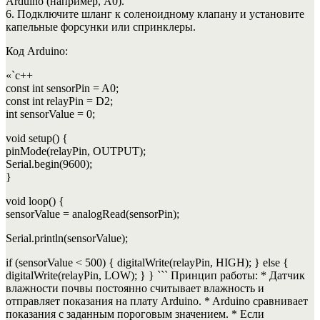
Arduino (например, A0).
6. Подключите шланг к соленоидному клапану и установите
капельные форсунки или спринклеры.
Код Arduino:
«`c++
const int sensorPin = A0;
const int relayPin = D2;
int sensorValue = 0;
void setup() {
pinMode(relayPin, OUTPUT);
Serial.begin(9600);
}
void loop() {
sensorValue = analogRead(sensorPin);
Serial.println(sensorValue);
if (sensorValue < 500) { digitalWrite(relayPin, HIGH); } else {
digitalWrite(relayPin, LOW); } } ``` Принцип работы: * Датчик
влажности почвы постоянно считывает влажность и
отправляет показания на плату Arduino. * Arduino сравнивает
показания с заданным пороговым значением. * Если