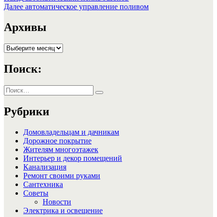
запись:
Следующая
Далее
автоматическое управление поливом
по
запись:
записям
Архивы
Архивы
Поиск:
Искать:
Поиск
Рубрики
Домовладельцам и дачникам
Дорожное покрытие
Жителям многоэтажек
Интерьер и декор помещений
Канализация
Ремонт своими руками
Сантехника
Советы
Новости
Электрика и освещение