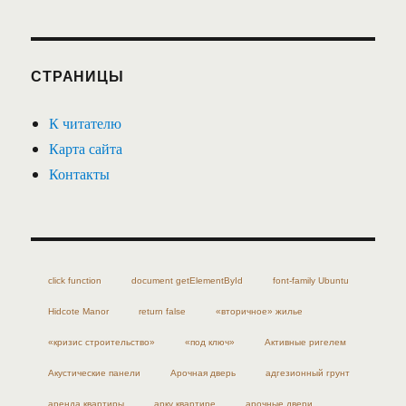
СТРАНИЦЫ
К читателю
Карта сайта
Контакты
click function
document getElementById
font-family Ubuntu
Hidcote Manor
return false
«вторичное» жилье
«кризис строительство»
«под ключ»
Активные ригелем
Акустические панели
Арочная дверь
адгезионный грунт
аренда квартиры
арку квартире
арочные двери