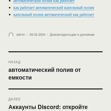
автоматический полив как работает
как работает автоматический капельный полив
капельный полив автоматический как работает
Автор
Опубликовано
Рубрики
admin
29.02.2024
Домовладельцам и дачникам
Навигация
НАЗАД
по
автоматический полив от
Предыдущая
емкости
запись:
записям
ДАЛЕЕ
Аккаунты Discord: откройте
Следующая