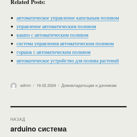
Related Posts:
автоматическое управление капельным поливом
управление автоматическим поливом
кашпо с автоматическим поливом
система управления автоматическим поливом
горшок с автоматическим поливом
автоматическое устройство для полива растений
Автор
Опубликовано
Рубрики
admin
19.02.2024
Домовладельцам и дачникам
Навигация
НАЗАД
по
arduino система
Предыдущая
запись: