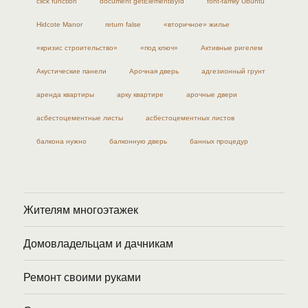
click function
document getElementById
font-family Ubuntu
Hidcote Manor
return false
«вторичное» жилье
«кризис строительство»
«под ключ»
Активные ригелем
Акустические панели
Арочная дверь
адгезионный грунт
аренда квартиры
арку квартире
арочные двери
асбестоцементные листы
асбестоцементных листов
балкона нужно
балконную дверь
банных процедур
Жителям многоэтажек
Домовладельцам и дачникам
Ремонт своими руками