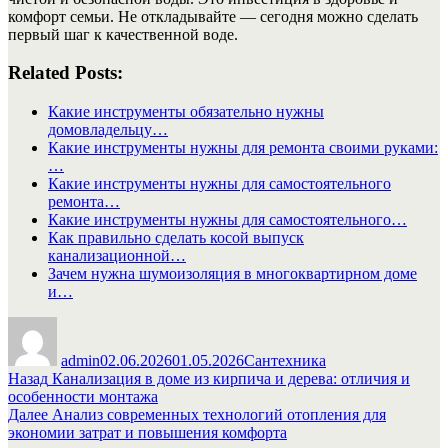
комфорт семьи. Не откладывайте — сегодня можно сделать
первый шаг к качественной воде.
Related Posts:
Какие инструменты обязательно нужны
домовладельцу…
Какие инструменты нужны для ремонта своими руками:
…
Какие инструменты нужны для самостоятельного
ремонта…
Какие инструменты нужны для самостоятельного…
Как правильно сделать косой выпуск
канализационной…
Зачем нужна шумоизоляция в многоквартирном доме
и…
Автор
Опубликовано
Рубрики
admin
02.06.2026
01.05.2026
Сантехника
Навигация
Предыдущая
Назад
Канализация в доме из кирпича и дерева: отличия и
запись:
особенности монтажа
по
Следующая
Далее
Анализ современных технологий отопления для
записям
запись:
экономии затрат и повышения комфорта