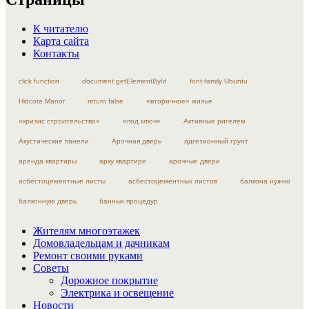
К читателю
Карта сайта
Контакты
click function
document getElementById
font-family Ubuntu
Hidcote Manor
return false
«вторичное» жилье
«кризис строительство»
«под ключ»
Активные ригелем
Акустические панели
Арочная дверь
адгезионный грунт
аренда квартиры
арку квартире
арочные двери
асбестоцементные листы
асбестоцементных листов
балкона нужно
балконную дверь
банных процедур
Жителям многоэтажек
Домовладельцам и дачникам
Ремонт своими руками
Советы
Дорожное покрытие
Электрика и освещение
Новости