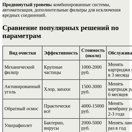
Продвинутый уровень:
комбинированные системы,
автоматизация, дополнительные фильтры для исключения
вредных соединений.
Сравнение популярных решений по
параметрам
Стоимость
Вид очистки
Эффективность
Обслужива
(около)
Менять
Механический
Крупные
1000-2000
картриджи 
фильтр
частицы
руб.
в 3 месяца
Менять
Активированный
1500-3000
Хлор, запахи
картридж ра
уголь
руб.
6 месяцев
Менять
Практически
4000-15000
Обратный осмос
мембрану р
всё
руб.
2-3 года
Бактерии,
2000-5000
Менять лам
Ультрафиолет
вирусы
руб.
раз в год