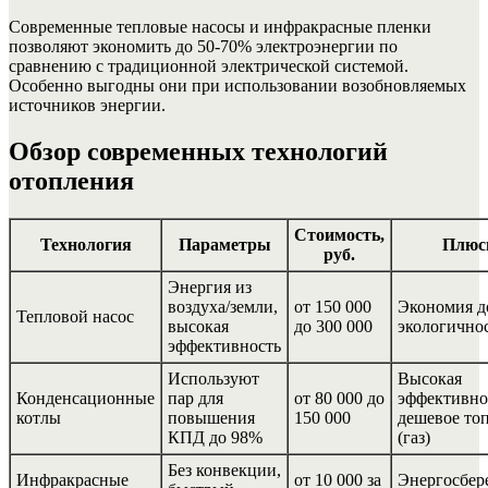
Современные тепловые насосы и инфракрасные пленки
позволяют экономить до 50-70% электроэнергии по
сравнению с традиционной электрической системой.
Особенно выгодны они при использовании возобновляемых
источников энергии.
Обзор современных технологий
отопления
Стоимость,
Технология
Параметры
Плюс
руб.
Энергия из
воздуха/земли,
от 150 000
Экономия д
Тепловой насос
высокая
до 300 000
экологично
эффективность
Используют
Высокая
Конденсационные
пар для
от 80 000 до
эффективно
котлы
повышения
150 000
дешевое то
КПД до 98%
(газ)
Без конвекции,
Инфракрасные
от 10 000 за
Энергосбер