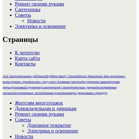
Ремонт своими руками
Сантехника
Советы
Новости
Электрика и освещение
Страницы
К читателю
Карта сайта
Контакты
click function
document getElementById
font-family Ubuntu
Hidcote Manor
return false
«вторичное»
жилье
«кризис строительство»
«под ключ»
Активные ригелем
Акустические панели
Арочная
дверь
адгезионный грунт
аренда квартиры
арку квартире
арочные двери
асбестоцементные
листы
асбестоцементных листов
балкона нужно
балконную дверь
банных процедур
Жителям многоэтажек
Домовладельцам и дачникам
Ремонт своими руками
Советы
Дорожное покрытие
Электрика и освещение
Новости