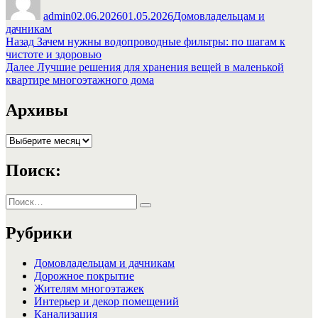
admin
02.06.2026
01.05.2026
Домовладельцам и
дачникам
Навигация
Предыдущая
Назад
Зачем нужны водопроводные фильтры: по шагам к
запись:
чистоте и здоровью
по
Следующая
Далее
Лучшие решения для хранения вещей в маленькой
записям
запись:
квартире многоэтажного дома
Архивы
Архивы
Поиск:
Искать:
Поиск
Рубрики
Домовладельцам и дачникам
Дорожное покрытие
Жителям многоэтажек
Интерьер и декор помещений
Канализация