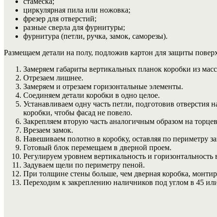
стамеска;
циркулярная пила или ножовка;
фрезер для отверстий;
разные сверла для фурнитуры;
фурнитура (петли, ручка, замок, саморезы).
Размещаем детали на полу, подложив картон для защиты поверх
Замеряем габариты вертикальных планок коробки из масс
Отрезаем лишнее.
Замеряем и отрезаем горизонтальные элементы.
Соединяем детали коробки в одно целое.
Устанавливаем одну часть петли, подготовив отверстия н
коробки, чтобы фасад не повело.
Закрепляем вторую часть аналогичным образом на торцев
Врезаем замок.
Навешиваем полотно в коробку, оставляя по периметру з
Готовый блок перемещаем в дверной проем.
Регулируем уровнем вертикальность и горизонтальность в
Задуваем щели по периметру пеной.
При толщине стены больше, чем дверная коробка, монтир
Переходим к закреплению наличников под углом в 45 или 