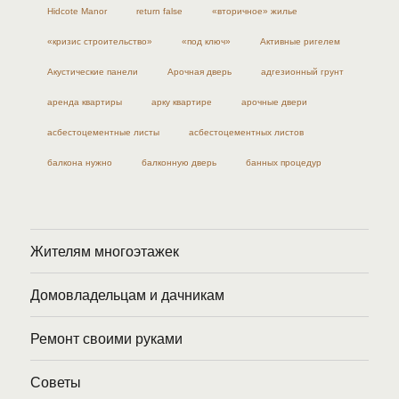
Hidcote Manor
return false
«вторичное» жилье
«кризис строительство»
«под ключ»
Активные ригелем
Акустические панели
Арочная дверь
адгезионный грунт
аренда квартиры
арку квартире
арочные двери
асбестоцементные листы
асбестоцементных листов
балкона нужно
балконную дверь
банных процедур
Жителям многоэтажек
Домовладельцам и дачникам
Ремонт своими руками
Советы