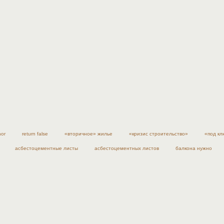
nor
return false
«вторичное» жилье
«кризис строительство»
«под кл
асбестоцементные листы
асбестоцементных листов
балкона нужно