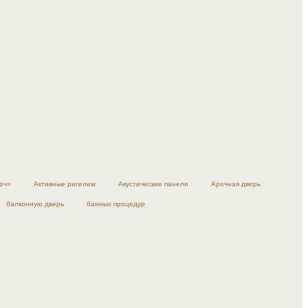
юч»
Активные ригелем
Акустические панели
Арочная дверь
балконную дверь
банных процедур