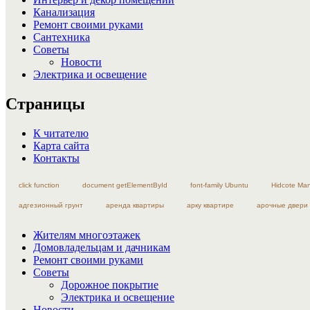
Канализация
Ремонт своими руками
Сантехника
Советы
Новости
Электрика и освещение
Страницы
К читателю
Карта сайта
Контакты
click function
document getElementById
font-family Ubuntu
Hidcote Ma
адгезионный грунт
аренда квартиры
арку квартире
арочные двери
Жителям многоэтажек
Домовладельцам и дачникам
Ремонт своими руками
Советы
Дорожное покрытие
Электрика и освещение
Новости