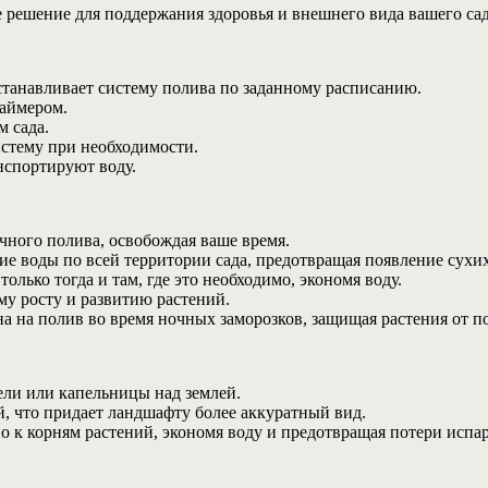
 решение для поддержания здоровья и внешнего вида вашего са
станавливает систему полива по заданному расписанию.
таймером.
м сада.
стему при необходимости.
нспортируют воду.
чного полива, освобождая ваше время.
е воды по всей территории сада, предотвращая появление сухих
лько тогда и там, где это необходимо, экономя воду.
му росту и развитию растений.
на на полив во время ночных заморозков, защищая растения от 
ли или капельницы над землей.
, что придает ландшафту более аккуратный вид.
 к корням растений, экономя воду и предотвращая потери испа