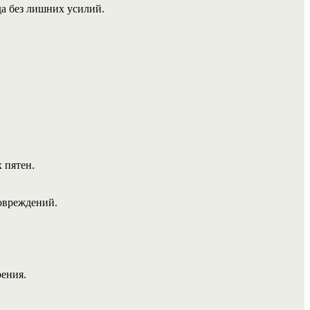
да без лишних усилий.
 пятен.
повреждений.
рения.