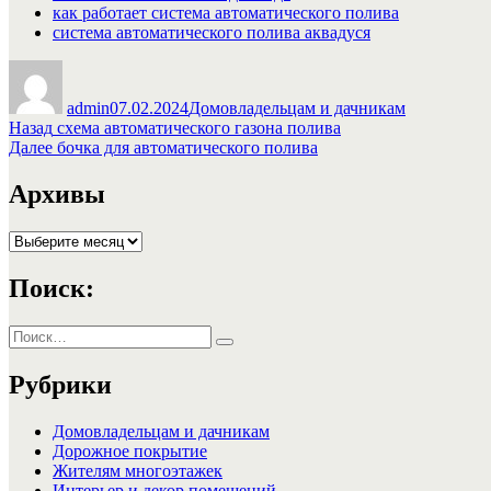
как работает система автоматического полива
система автоматического полива аквадуся
Автор
Опубликовано
Рубрики
admin
07.02.2024
Домовладельцам и дачникам
Навигация
Предыдущая
Назад
схема автоматического газона полива
запись:
Следующая
Далее
бочка для автоматического полива
по
запись:
записям
Архивы
Архивы
Поиск:
Искать:
Поиск
Рубрики
Домовладельцам и дачникам
Дорожное покрытие
Жителям многоэтажек
Интерьер и декор помещений