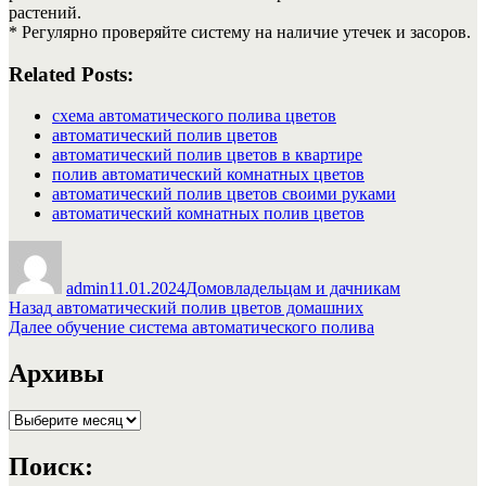
растений.
* Регулярно проверяйте систему на наличие утечек и засоров.
Related Posts:
схема автоматического полива цветов
автоматический полив цветов
автоматический полив цветов в квартире
полив автоматический комнатных цветов
автоматический полив цветов своими руками
автоматический комнатных полив цветов
Автор
Опубликовано
Рубрики
admin
11.01.2024
Домовладельцам и дачникам
Навигация
Предыдущая
Назад
автоматический полив цветов домашних
запись:
Следующая
Далее
обучение система автоматического полива
по
запись:
записям
Архивы
Архивы
Поиск: