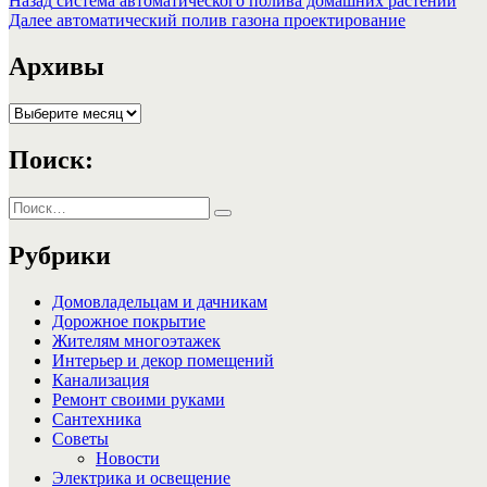
Навигация
Назад
система автоматического полива домашних растений
запись:
Следующая
Далее
автоматический полив газона проектирование
по
запись:
записям
Архивы
Архивы
Поиск:
Искать:
Поиск
Рубрики
Домовладельцам и дачникам
Дорожное покрытие
Жителям многоэтажек
Интерьер и декор помещений
Канализация
Ремонт своими руками
Сантехника
Советы
Новости
Электрика и освещение