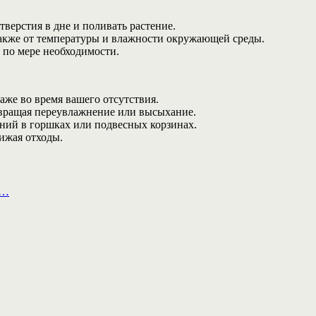
тверстия в дне и поливать растение.
а также от температуры и влажности окружающей среды.
е по мере необходимости.
аже во время вашего отсутствия.
твращая переувлажнение или высыхание.
тений в горшках или подвесных корзинах.
ижая отходы.
а…