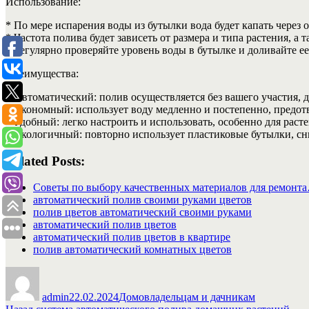
Использование:
* По мере испарения воды из бутылки вода будет капать через о
* Частота полива будет зависеть от размера и типа растения, 
* Регулярно проверяйте уровень воды в бутылке и доливайте е
Преимущества:
* Автоматический: полив осуществляется без вашего участия, д
* Экономный: использует воду медленно и постепенно, предо
* Удобный: легко настроить и использовать, особенно для рас
* Экологичный: повторно использует пластиковые бутылки, сн
Related Posts:
Советы по выбору качественных материалов для ремонт
автоматический полив своими руками цветов
полив цветов автоматический своими руками
автоматический полив цветов
автоматический полив цветов в квартире
полив автоматический комнатных цветов
Автор
Опубликовано
Рубрики
admin
22.02.2024
Домовладельцам и дачникам
Предыдущая