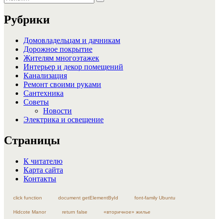
Поиск
Рубрики
Домовладельцам и дачникам
Дорожное покрытие
Жителям многоэтажек
Интерьер и декор помещений
Канализация
Ремонт своими руками
Сантехника
Советы
Новости
Электрика и освещение
Страницы
К читателю
Карта сайта
Контакты
click function
document getElementById
font-family Ubuntu
Hidcote Manor
return false
«вторичное» жилье