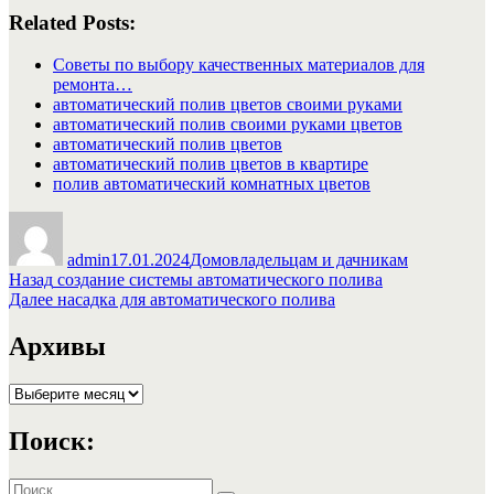
Related Posts:
Советы по выбору качественных материалов для
ремонта…
автоматический полив цветов своими руками
автоматический полив своими руками цветов
автоматический полив цветов
автоматический полив цветов в квартире
полив автоматический комнатных цветов
Автор
Опубликовано
Рубрики
admin
17.01.2024
Домовладельцам и дачникам
Навигация
Предыдущая
Назад
создание системы автоматического полива
запись:
Следующая
Далее
насадка для автоматического полива
по
запись:
записям
Архивы
Архивы
Поиск:
Искать: