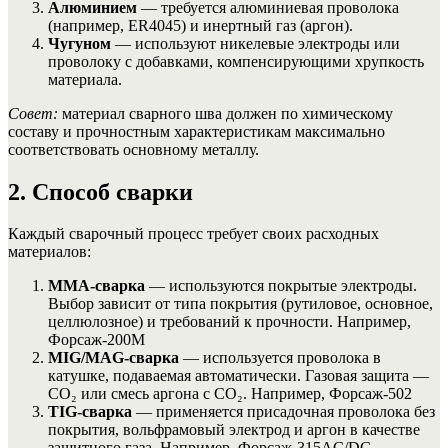
Алюминием
— требуется алюминиевая проволока
(например, ER4045) и инертный газ (аргон).
Чугуном
— используют никелевые электроды или
проволоку с добавками, компенсирующими хрупкость
материала.
Совет:
материал сварного шва должен по химическому
составу и прочностным характеристикам максимально
соответствовать основному металлу.
2. Способ сварки
Каждый сварочный процесс требует своих расходных
материалов:
MMA-сварка
— используются покрытые электроды.
Выбор зависит от типа покрытия (рутиловое, основное,
целлюлозное) и требований к прочности. Например,
Форсаж-200М
MIG/MAG-сварка
— используется проволока в
катушке, подаваемая автоматически. Газовая защита —
CO₂ или смесь аргона с CO₂. Например, Форсаж-502
TIG-сварка
— применяется присадочная проволока без
покрытия, вольфрамовый электрод и аргон в качестве
защитного газа. Например, Форсаж-315AC/DC.