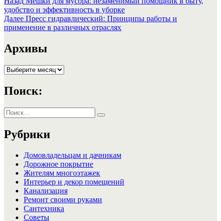
Навигация
Предыдущая
Назад
Мешки для мусора: незаменимый помощник в быту,
запись:
удобство и эффективность в уборке
по
Следующая
Далее
Пресс гидравлический: Принципы работы и
записям
запись:
применение в различных отраслях
Архивы
Архивы
Поиск:
Искать:
Поиск
Рубрики
Домовладельцам и дачникам
Дорожное покрытие
Жителям многоэтажек
Интерьер и декор помещений
Канализация
Ремонт своими руками
Сантехника
Советы