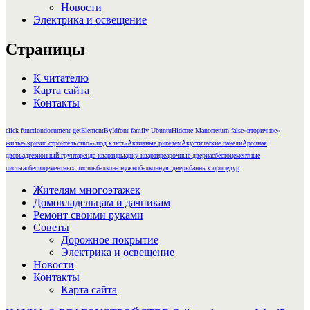
Новости
Электрика и освещение
Страницы
К читателю
Карта сайта
Контакты
click function
document getElementById
font-family Ubuntu
Hidcote Manor
return false
«вторичное»
жилье
«кризис строительство»
«под ключ»
Активные ригелем
Акустические панели
Арочная
дверь
адгезионный грунт
аренда квартиры
арку квартире
арочные двери
асбестоцементные
листы
асбестоцементных листов
балкона нужно
балконную дверь
банных процедур
Жителям многоэтажек
Домовладельцам и дачникам
Ремонт своими руками
Советы
Дорожное покрытие
Электрика и освещение
Новости
Контакты
Карта сайта