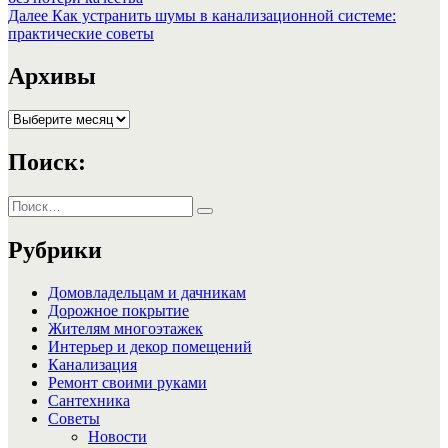
по
Следующая
Далее
Как устранить шумы в канализационной системе:
записям
запись:
практические советы
Архивы
Архивы
Поиск:
Искать:
Поиск
Рубрики
Домовладельцам и дачникам
Дорожное покрытие
Жителям многоэтажек
Интерьер и декор помещений
Канализация
Ремонт своими руками
Сантехника
Советы
Новости