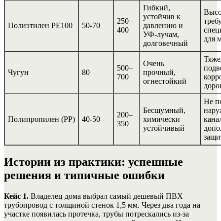
Гибкий,
Высо
устойчив к
250–
треб
Полиэтилен PE100
50-70
давлению и
400
спец
УФ-лучам,
для 
долговечный
Тяже
Очень
500–
подв
Чугун
80
прочный,
700
корр
огнестойкий
доро
Не п
Бесшумный,
нару
200–
Полипропилен (PP)
40-50
химически
кана
350
устойчивый
допо
защи
Истории из практики: успешные
решения и типичные ошибки
Кейс 1.
Владелец дома выбрал самый дешевый ПВХ
трубопровод с толщиной стенок 1,5 мм. Через два года на
участке появилась протечка, трубы потрескались из-за