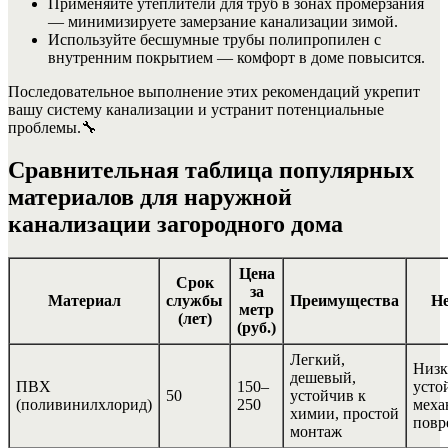
Применяйте утеплители для труб в зонах промерзания
— минимизируете замерзание канализации зимой.
Используйте бесшумные трубы полипропилен с
внутренним покрытием — комфорт в доме повысится.
Последовательное выполнение этих рекомендаций укрепит
вашу систему канализации и устранит потенциальные
проблемы.
🔧
Сравнительная таблица популярных
материалов для наружной
канализации загородного дома
Цена
Срок
за
Материал
службы
Преимущества
Не
метр
(лет)
(руб.)
Легкий,
Низк
дешевый,
ПВХ
150–
усто
50
устойчив к
(поливинилхлорид)
250
меха
химии, простой
повр
монтаж