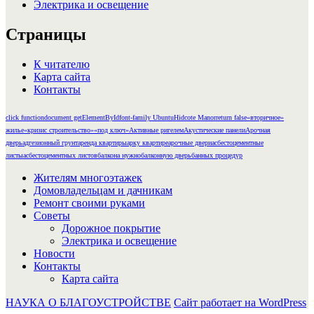
Электрика и освещение
Страницы
К читателю
Карта сайта
Контакты
click function
document getElementById
font-family Ubuntu
Hidcote Manor
return false
«вторичное»
жилье
«кризис строительство»
«под ключ»
Активные ригелем
Акустические панели
Арочная
дверь
адгезионный грунт
аренда квартиры
арку квартире
арочные двери
асбестоцементные
листы
асбестоцементных листов
балкона нужно
балконную дверь
банных процедур
Жителям многоэтажек
Домовладельцам и дачникам
Ремонт своими руками
Советы
Дорожное покрытие
Электрика и освещение
Новости
Контакты
Карта сайта
НАУКА О БЛАГОУСТРОЙСТВЕ
Сайт работает на WordPress