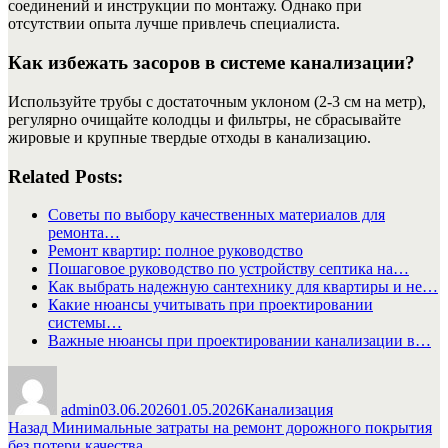
соединений и инструкции по монтажу. Однако при
отсутствии опыта лучше привлечь специалиста.
Как избежать засоров в системе канализации?
Используйте трубы с достаточным уклоном (2-3 см на метр),
регулярно очищайте колодцы и фильтры, не сбрасывайте
жировые и крупные твердые отходы в канализацию.
Related Posts:
Советы по выбору качественных материалов для
ремонта…
Ремонт квартир: полное руководство
Пошаговое руководство по устройству септика на…
Как выбрать надежную сантехнику для квартиры и не…
Какие нюансы учитывать при проектировании
системы…
Важные нюансы при проектировании канализации в…
Автор
Опубликовано
Рубрики
admin
03.06.2026
01.05.2026
Канализация
Навигация
Предыдущая
Назад
Минимальные затраты на ремонт дорожного покрытия
запись:
без потери качества