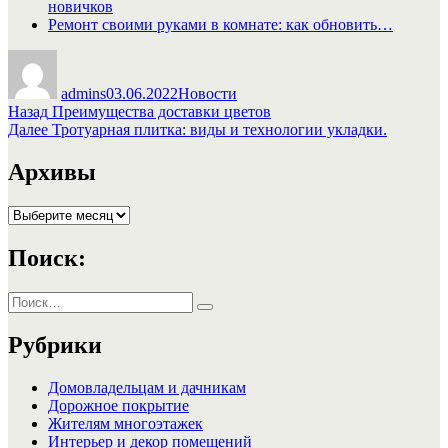
новичков
Ремонт своими руками в комнате: как обновить…
Автор
Опубликовано
Рубрики
admins
03.06.2022
Новости
Навигация
Предыдущая
Назад
Преимущества доставки цветов
запись:
Следующая
Далее
Тротуарная плитка: виды и технологии укладки.
по
запись:
записям
Архивы
Архивы
Поиск:
Искать:
Поиск
Рубрики
Домовладельцам и дачникам
Дорожное покрытие
Жителям многоэтажек
Интерьер и декор помещений