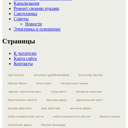
Канализация
Ремонт своими руками
Сантехника
Советы
Новости
Электрика и освещение
Страницы
К читателю
Карта сайта
Контакты
click function
document getElementById
font-family Ubuntu
Hidcote Manor
return false
«вторичное» жилье
«кризис строительство»
«под ключ»
Активные ригелем
Акустические панели
Арочная дверь
адгезионный грунт
аренда квартиры
арку квартире
арочные двери
асбестоцементные листы
асбестоцементных листов
балкона нужно
балконную дверь
банных процедур