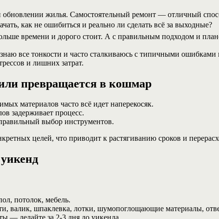
обновлении жилья. Самостоятельный ремонт — отличный способ
ачать, как не ошибиться и реально ли сделать всё за выходные?
льше времени и дорого стоит. А с правильным подходом и плано
знаю все тонкости и часто сталкиваюсь с типичными ошибками 
трессов и лишних затрат.
 или превращается в кошмар
имых материалов часто всё идет наперекосяк.
ов задерживает процесс.
правильный выбор инструментов.
онкретных целей, что приводит к растягиванию сроков и перерас
 уикенд
ол, потолок, мебель.
сти, валик, шпаклевка, лотки, шумопоглощающие материалы, отве
ы — делайте за 2-3 дня до уикенда.