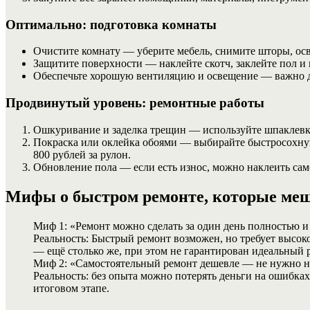
Оптимально: подготовка комнаты
Очистите комнату — уберите мебель, снимите шторы, осв
Защитите поверхности — наклейте скотч, заклейте пол и 
Обеспечьте хорошую вентиляцию и освещение — важно дл
Продвинутый уровень: ремонтные работы
Ошкуривание и заделка трещин — используйте шпаклевку
Покраска или оклейка обоями — выбирайте быстросохнущи
800 рублей за рулон.
Обновление пола — если есть износ, можно наклеить само
Мифы о быстром ремонте, которые ме
Миф 1: «Ремонт можно сделать за один день полностью и
Реальность: Быстрый ремонт возможен, но требует высок
— ещё столько же, при этом не гарантирован идеальный р
Миф 2: «Самостоятельный ремонт дешевле — не нужно н
Реальность: без опыта можно потерять деньги на ошибка
итоговом этапе.