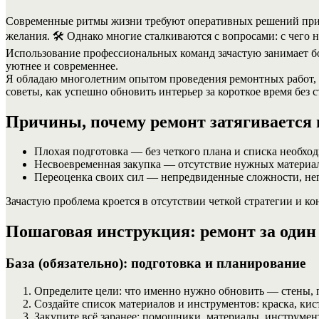
Современные ритмы жизни требуют оперативных решений при 
желания. 🛠️ Однако многие сталкиваются с вопросами: с чего н
Использование профессиональных команд зачастую занимает бо
уютнее и современнее.
Я обладаю многолетним опытом проведения ремонтных работ, 
советы, как успешно обновить интерьер за короткое время без с
Причины, почему ремонт затягивается
Плохая подготовка — без четкого плана и списка необход
Несвоевременная закупка — отсутствие нужных материал
Переоценка своих сил — непредвиденные сложности, не
Зачастую проблема кроется в отсутствии четкой стратегии и к
Пошаговая инструкция: ремонт за один
База (обязательно): подготовка и планирование
Определите цели: что именно нужно обновить — стены, п
Создайте список материалов и инструментов: краска, ки
Закупите всё заранее: помощники, материалы, инструмент