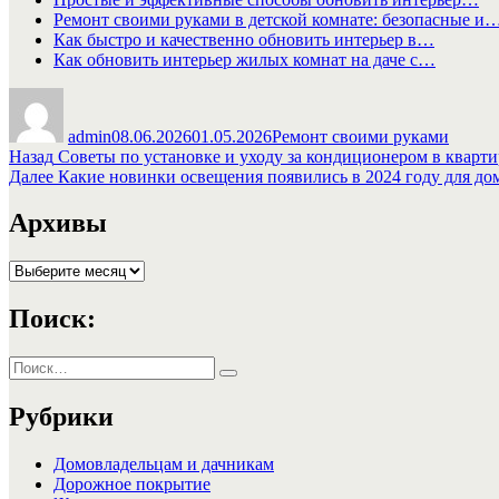
Ремонт своими руками в детской комнате: безопасные и
Как быстро и качественно обновить интерьер в…
Как обновить интерьер жилых комнат на даче с…
Автор
Опубликовано
Рубрики
admin
08.06.2026
01.05.2026
Ремонт своими руками
Навигация
Предыдущая
Назад
Советы по установке и уходу за кондиционером в кварти
запись:
Следующая
Далее
Какие новинки освещения появились в 2024 году для до
по
запись:
записям
Архивы
Архивы
Поиск:
Искать:
Поиск
Рубрики
Домовладельцам и дачникам
Дорожное покрытие