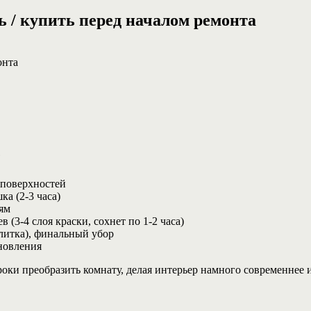
ь / купить перед началом ремонта
онта
е
 поверхностей
а (2-3 часа)
ям
 (3-4 слоя краски, сохнет по 1-2 часа)
литка), финальный убор
новления
оки преобразить комнату, делая интерьер намного современнее 