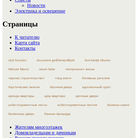
Новости
Электрика и освещение
Страницы
К читателю
Карта сайта
Контакты
click function
document getElementById
font-family Ubuntu
Hidcote Manor
return false
«вторичное» жилье
«кризис строительство»
«под ключ»
Активные ригелем
Акустические панели
Арочная дверь
адгезионный грунт
аренда квартиры
арку квартире
арочные двери
асбестоцементные листы
асбестоцементных листов
балкона нужно
балконную дверь
банных процедур
Жителям многоэтажек
Домовладельцам и дачникам