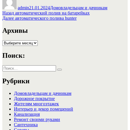
admin
21.01.2024
Домовладельцам и дачникам
Навигация
Предыдущая
Назад
автоматический полив на батарейках
запись:
Следующая
Далее
автоматического полива hunter
по
запись:
записям
Архивы
Архивы
Поиск:
Искать:
Поиск
Рубрики
Домовладельцам и дачникам
Дорожное покрытие
Жителям многоэтажек
Интерьер и декор помещений
Канализация
Ремонт своими руками
Сантехника
Советы