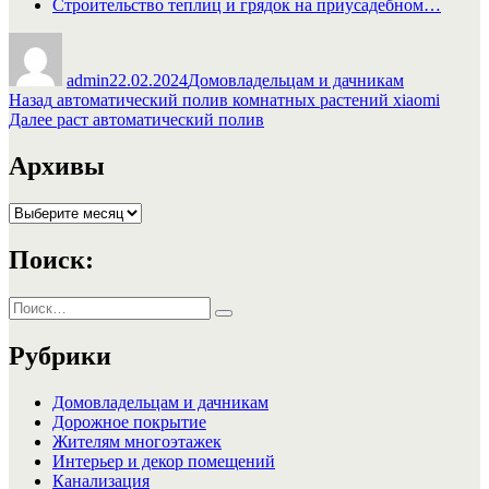
Строительство теплиц и грядок на приусадебном…
Автор
Опубликовано
Рубрики
admin
22.02.2024
Домовладельцам и дачникам
Навигация
Предыдущая
Назад
автоматический полив комнатных растений xiaomi
запись:
Следующая
Далее
раст автоматический полив
по
запись:
записям
Архивы
Архивы
Поиск:
Искать:
Поиск
Рубрики
Домовладельцам и дачникам
Дорожное покрытие
Жителям многоэтажек
Интерьер и декор помещений
Канализация