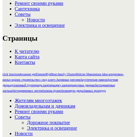
Ремонт своими руками
Сантехника
Советы
Новости
Электрика и освещение
Страницы
К читателю
Карта сайта
Контакты
click function
document getElementById
font-family Ubuntu
Hidcote Manor
return false
«вторичное»
жилье
«кризис строительство»
«под ключ»
Активные ригелем
Акустические панели
Арочная
дверь
адгезионный грунт
аренда квартиры
арку квартире
арочные двери
асбестоцементные
листы
асбестоцементных листов
балкона нужно
балконную дверь
банных процедур
Жителям многоэтажек
Домовладельцам и дачникам
Ремонт своими руками
Советы
Дорожное покрытие
Электрика и освещение
Новости