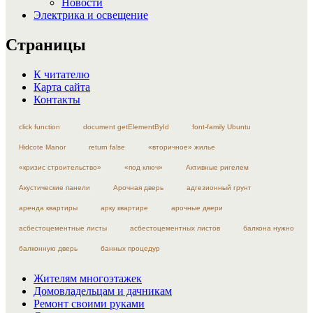
Новости
Электрика и освещение
Страницы
К читателю
Карта сайта
Контакты
click function
document getElementById
font-family Ubuntu
Hidcote Manor
return false
«вторичное» жилье
«кризис строительство»
«под ключ»
Активные ригелем
Акустические панели
Арочная дверь
адгезионный грунт
аренда квартиры
арку квартире
арочные двери
асбестоцементные листы
асбестоцементных листов
балкона нужно
балконную дверь
банных процедур
Жителям многоэтажек
Домовладельцам и дачникам
Ремонт своими руками