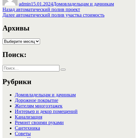
admin
15.01.2024
Домовладельцам и дачникам
Навигация
Предыдущая
Назад
автоматический полив проект
запись:
Следующая
Далее
автоматический полив участка стоимость
по
запись:
записям
Архивы
Архивы
Поиск:
Искать:
Поиск
Рубрики
Домовладельцам и дачникам
Дорожное покрытие
Жителям многоэтажек
Интерьер и декор помещений
Канализация
Ремонт своими руками
Сантехника
Советы